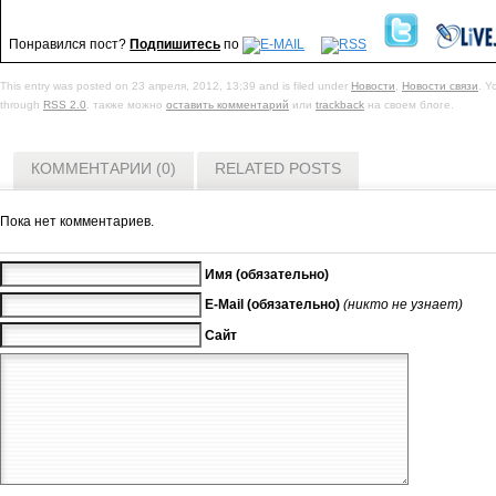
Понравился пост?
Подпишитесь
по
This entry was posted on 23 апреля, 2012, 13:39 and is filed under
Новости
,
Новости связи
. Y
through
RSS 2.0
. также можно
оставить комментарий
или
trackback
на своем блоге.
КОММЕНТАРИИ (0)
RELATED POSTS
Пока нет комментариев.
Имя (обязательно)
E-Mail (обязательно)
(никто не узнает)
Сайт