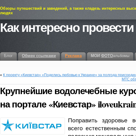
Обзоры путешествий и заведений, а также кладезь интересных выс
людях
Как интересно провести
Блог
Обмен ссылками
Реклама
МОИ
ФОТО
альбомы
«
К проекту «Киевстар» «Поделись любовью к Украине» за полгода присоеди
МТС объ
Крупнейшие водолечебные кур
на портале «Киевстар» iloveukrai
Поправить здоровье 
всего естественным сп
полезную минеральную в