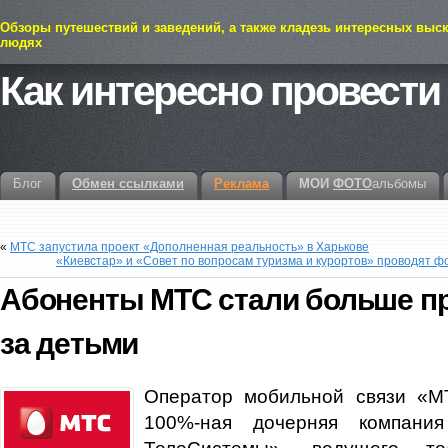
Обзоры путешествий и заведений, а также кладезь интересных выс
людях
Как интересно провести
Блог
Обмен ссылками
Реклама
МОИ
ФОТО
альбомы
«
МТС запустила проект «Дополненная реальность» в Харькове
«Киевстар» и «Совет по вопросам туризма и курортов» проводят фот
Абоненты МТС стали больше п
за детьми
Оператор мобильной связи «М
100%-ная дочерняя компан
ТелеСистемы», ведущего тел