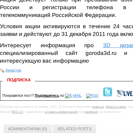
России и регистрации телефона в с
телекоммуникаций Российской Федерации.
Условия акции активируются в течение 24 ча
заявки и действуют до 31 декабря 2011 года вкл
Интересует информация про
3D диза
специализированный сайт goroda3d.ru 
интересующую вас информацию
Киевстар
ПОДПИСКА
Понравился пост?
Подпишитесь
по
This entry was posted on 6 ноября, 2011, 21:04 and is filed under
Новости
,
Новости связи
. You
through
RSS 2.0
. также можно
оставить комментарий
или
trackback
на своем блоге.
КОММЕНТАРИИ (0)
RELATED POSTS