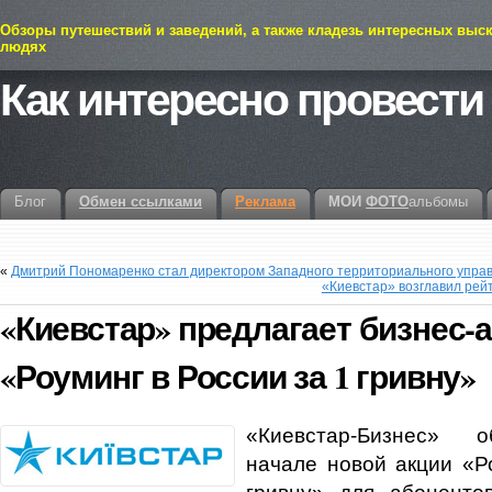
Обзоры путешествий и заведений, а также кладезь интересных выс
людях
Как интересно провести
Блог
Обмен ссылками
Реклама
МОИ
ФОТО
альбомы
«
Дмитрий Пономаренко стал директором Западного территориального упра
«Киевстар» возглавил рей
«Киевстар» предлагает бизнес-
«Роуминг в России за 1 гривну»
«Киевстар-Бизнес» 
начале новой акции «Р
гривну» для абоненто