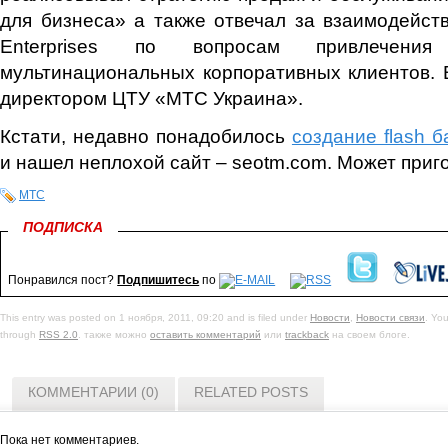
для бизнеса» а также отвечал за взаимодейств
Enterprises по вопросам привлечени
мультинациональных корпоративных клиентов. 
директором ЦТУ «МТС Украина».
Кстати, недавно понадобилось
создание flash 
и нашел неплохой сайт – seotm.com. Может приго
МТС
ПОДПИСКА
Понравился пост?
Подпишитесь
по
This entry was posted on 1 ноября, 2011, 09:20 and is filed under
Новости
,
Новости связи
. You
through
RSS 2.0
. также можно
оставить комментарий
или
trackback
на своем блоге.
КОММЕНТАРИИ (0)
RELATED POSTS
Пока нет комментариев.