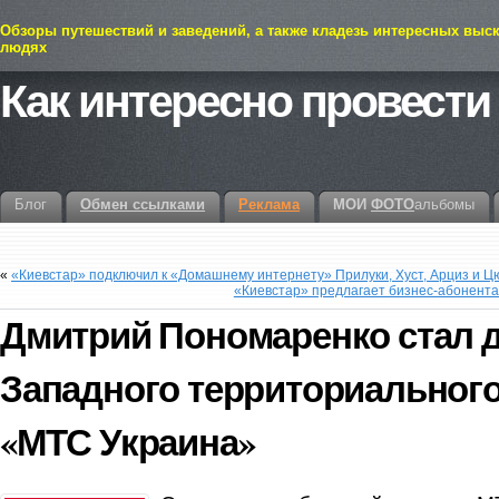
Обзоры путешествий и заведений, а также кладезь интересных выс
людях
Как интересно провести
Блог
Обмен ссылками
Реклама
МОИ
ФОТО
альбомы
«
«Киевстар» подключил к «Домашнему интернету» Прилуки, Хуст, Арциз и Ц
«Киевстар» предлагает бизнес-абонентам
Дмитрий Пономаренко стал 
Западного территориальног
«МТС Украина»