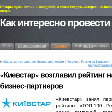
Обзоры путешествий и заведений, а также кладезь интересных выс
людях
Как интересно провести
Блог
Обмен ссылками
Реклама
МОИ
ФОТО
альбомы
«
«Киевстар» предлагает бизнес-абонентам «Роуминг в России за 1 гривну»
Трудоустроиться
«Киевстар» возглавил рейтинг 
бизнес-партнеров
«Киевстар» занял пе
рейтинге «ТОП-100. Р
среди компаний, кот