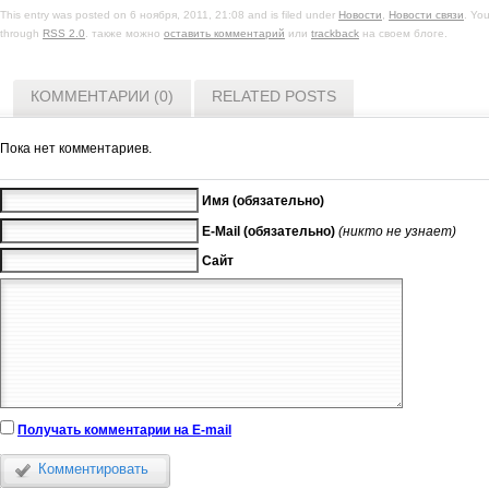
This entry was posted on 6 ноября, 2011, 21:08 and is filed under
Новости
,
Новости связи
. You
through
RSS 2.0
. также можно
оставить комментарий
или
trackback
на своем блоге.
КОММЕНТАРИИ (0)
RELATED POSTS
Пока нет комментариев.
Имя (обязательно)
E-Mail (обязательно)
(никто не узнает)
Сайт
Получать комментарии на E-mail
Комментировать