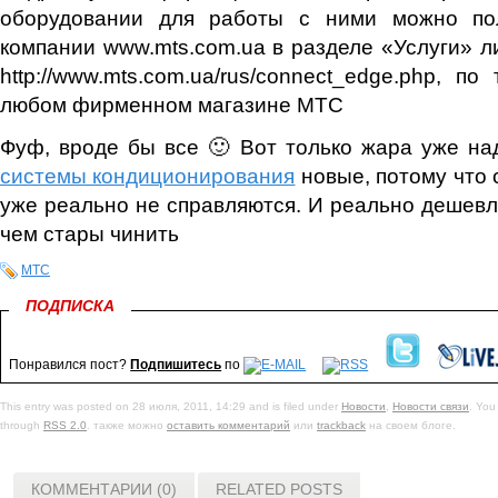
оборудовании для работы с ними можно пол
компании www.mts.com.ua в разделе «Услуги» л
http://www.mts.com.ua/rus/connect_edge.php, п
любом фирменном магазине МТС
Фуф, вроде бы все 🙂 Вот только жара уже на
системы кондиционирования
новые, потому что
уже реально не справляются. И реально дешевле
чем стары чинить
МТС
ПОДПИСКА
Понравился пост?
Подпишитесь
по
This entry was posted on 28 июля, 2011, 14:29 and is filed under
Новости
,
Новости связи
. You
through
RSS 2.0
. также можно
оставить комментарий
или
trackback
на своем блоге.
КОММЕНТАРИИ (0)
RELATED POSTS