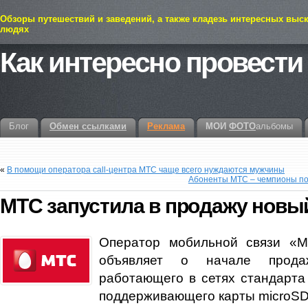
Обзоры путешествий и заведений, а также кладезь интересных выс
людях
Как интересно провести
Блог
Обмен ссылками
Реклама
МОИ
ФОТО
альбомы
«
В помощи оператора call-центра МТС чаще всего нуждаются мужчины
Абоненты МТС – чемпионы по
МТС запустила в продажу нов
Оператор мобильной связи «М
объявляет о начале прода
работающего в сетях стандар
поддерживающего карты microSD