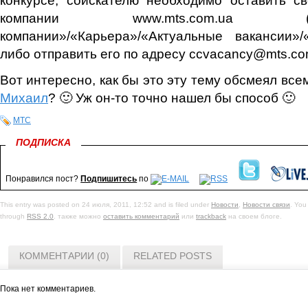
компании www.mts.com.ua
компании»/«Карьера»/«Актуальные вакансии»/
либо отправить его по адресу ccvacancy@mts.co
Вот интересно, как бы это эту тему обсмеял вс
Михаил
? 🙂 Уж он-то точно нашел бы способ 🙂
МТС
ПОДПИСКА
Понравился пост?
Подпишитесь
по
This entry was posted on 24 июля, 2011, 12:52 and is filed under
Новости
,
Новости связи
. You
through
RSS 2.0
. также можно
оставить комментарий
или
trackback
на своем блоге.
КОММЕНТАРИИ (0)
RELATED POSTS
Пока нет комментариев.