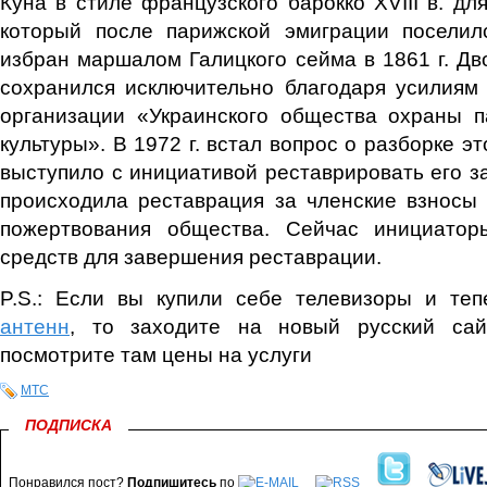
Куна в стиле французского барокко XVIII в. дл
который после парижской эмиграции посели
избран маршалом Галицкого сейма в 1861 г. Дв
сохранился исключительно благодаря усилиям
организации «Украинского общества охраны п
культуры». В 1972 г. встал вопрос о разборке э
выступило с инициативой реставрировать его за 
происходила реставрация за членские взносы
пожертвования общества. Сейчас инициатор
средств для завершения реставрации.
P.S.: Если вы купили себе телевизоры и те
антенн
, то заходите на новый русский сай
посмотрите там цены на услуги
МТС
ПОДПИСКА
Понравился пост?
Подпишитесь
по