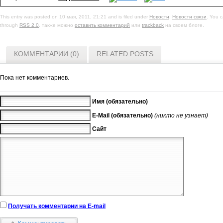
This entry was posted on 10 мая, 2011, 21:21 and is filed under
Новости
,
Новости связи
. You c
through
RSS 2.0
. также можно
оставить комментарий
или
trackback
на своем блоге.
КОММЕНТАРИИ (0)
RELATED POSTS
Пока нет комментариев.
Имя (обязательно)
E-Mail (обязательно)
(никто не узнает)
Сайт
Получать комментарии на E-mail