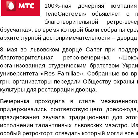
100%-ная дочерняя компан
ТелеСистемы» объявляет о п
благотворительной ретро-веч
брусчатка», во время которой были собраны сре
архитектурной достопримечательности – дворца 
8 мая во львовском дворце Сапег при подде
благотворительная ретро-вечеринка «Шоко
организованная студенческим братством Украи
университета «Res Familiae». Собранные во вр
грн. организаторы передали Обществу охраны 
культуры для реставрации дворца.
Вечеринка проходила в стиле межвоенного
придерживались соответствующего дресс-кода
празднования звучала традиционная для это
исполнении талантливых львовских маэстро. И
особый ретро-торт, отведать который могли все