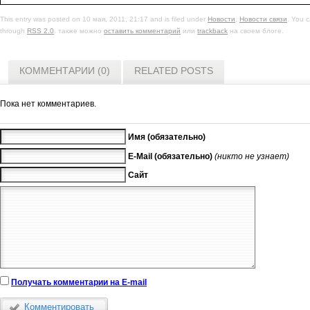
This entry was posted on 10 мая, 2011, 21:17 and is filed under
Новости
,
Новости связи
. You c
through
RSS 2.0
. также можно
оставить комментарий
или
trackback
на своем блоге.
КОММЕНТАРИИ (0)
RELATED POSTS
Пока нет комментариев.
Имя (обязательно)
E-Mail (обязательно)
(никто не узнает)
Сайт
Получать комментарии на E-mail
Комментировать