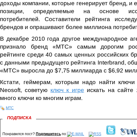
доходы компании, которые генерирует бренд, и 
позиции, определяемые на основе исс
потребителей. Составители рейтинга иссле
брендов и опрашивают более миллиона потребит
В декабре 2010 года другое международное аген
признало бренд «МТС» самым дорогим рос
рейтинге среди 40 самых ценных российских б
с данными предыдущего рейтинга Interbrand, об
«МТС» выросла до $7,75 миллиарда с $6,92 мил
Кстати, геймерам, которым надо найти ключи
Neosoft, советую
ключ к игре
искать на сайте 
много ключи ко многим играм.
МТС
ПОДПИСКА
Понравился пост?
Подпишитесь
по