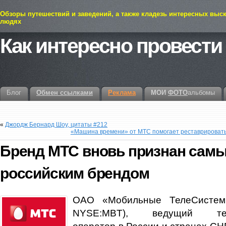
Обзоры путешествий и заведений, а также кладезь интересных выс
людях
Как интересно провести
Блог
Обмен ссылками
Реклама
МОИ
ФОТО
альбомы
«
Джордж Бернард Шоу, цитаты #212
«Машина времени» от МТС помогает реставрировать
Бренд МТС вновь признан сам
российским брендом
ОАО «Мобильные ТелеСисте
NYSE:MBT), ведущий теле
оператор в России и странах СНГ