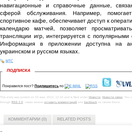
навигационные и справочные данные, связ
сферой обслуживания. Например, помогае
спортивное кафе, обеспечивает доступ к опера
календарю матчей, позволяет просматриват
трансляции игр, интегрируется с популярными
Информация в приложении доступна на анг
украинском и русском языках.
МТС
ПОДПИСКА
Понравился пост?
Подпишитесь
по
This entry was posted on 15 мая, 2012, 12:10 and is filed under
Новости
,
Новости связи
. You c
through
RSS 2.0
. также можно
оставить комментарий
или
trackback
на своем блоге.
КОММЕНТАРИИ (0)
RELATED POSTS