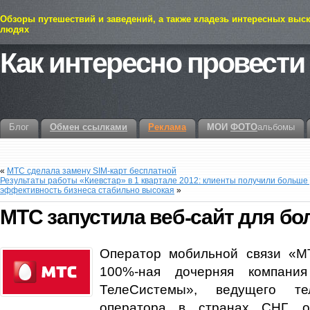
Обзоры путешествий и заведений, а также кладезь интересных выс
людях
Как интересно провести
Блог
Обмен ссылками
Реклама
МОИ
ФОТО
альбомы
«
МТС сделала замену SIM-карт бесплатной
Результаты работы «Киевстар» в 1 квартале 2012: клиенты получили больше 
эффективность бизнеса стабильно высокая
»
МТС запустила веб-сайт для б
Оператор мобильной связи «М
100%-ная дочерняя компан
ТелеСистемы», ведущего тел
оператора в странах СНГ, о