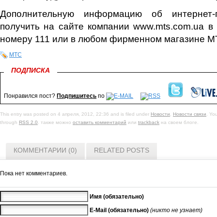
Дополнительную информацию об интернет
получить на сайте компании www.mts.com.ua в 
номеру 111 или в любом фирменном магазине М
МТС
ПОДПИСКА
Понравился пост?
Подпишитесь
по
This entry was posted on 4 апреля, 2012, 22:36 and is filed under
Новости
,
Новости связи
. Yo
through
RSS 2.0
. также можно
оставить комментарий
или
trackback
на своем блоге.
КОММЕНТАРИИ (0)
RELATED POSTS
Пока нет комментариев.
Имя (обязательно)
E-Mail (обязательно)
(никто не узнает)