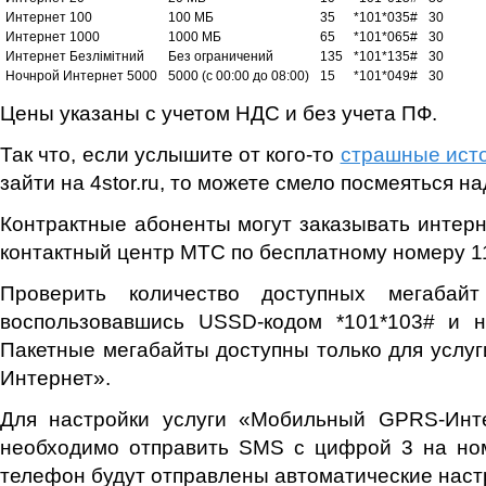
Интернет 100
100 МБ
35
*101*035#
30
Интернет 1000
1000 МБ
65
*101*065#
30
Интернет Безлімітний
Без ограничений
135
*101*135#
30
Ночнрой Интернет 5000
5000 (с 00:00 до 08:00)
15
*101*049#
30
Цены указаны с учетом НДС и без учета ПФ.
Так что, если услышите от кого-то
страшные ист
зайти на 4stor.ru, то можете смело посмеяться на
Контрактные абоненты могут заказывать интерне
контактный центр МТС по бесплатному номеру 1
Проверить количество доступных мегабай
воспользовавшись USSD-кодом *101*103# и н
Пакетные мегабайты доступны только для усл
Интернет».
Для настройки услуги «Мобильный GPRS-Инт
необходимо отправить SMS с цифрой 3 на ном
телефон будут отправлены автоматические наст