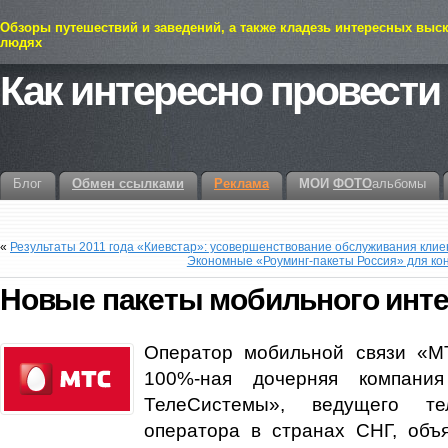
Обзоры путешествий и заведений, а также кладезь интересных выс
людях
Как интересно провести
Блог
Обмен ссылками
Реклама
МОИ
ФОТО
альбомы
«
Результаты 2011 года «Киевстар»: усовершенствование обслуживания клие
Экономные «Роуминг-пакеты Россия» для ко
Новые пакеты мобильного инте
Оператор мобильной связи «М
100%-ная дочерняя компан
ТелеСистемы», ведущего тел
оператора в странах СНГ, объ