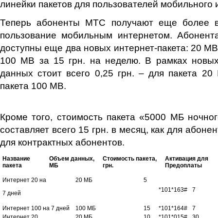
линейки пакетов для пользователей мобильного 
Теперь абоненты МТС получают еще более 
пользование мобильным интернетом. Абонент
доступны еще два новых интернет-пакета: 20 MB 
100 MB за 15 грн. на неделю. В рамках новых
данных стоит всего 0,25 грн. – для пакета 20 
пакета 100 MB.
Кроме того, стоимость пакета «5000 МБ ночног
составляет всего 15 грн. в месяц, как для абоне
для контрактных абонентов.
Название
Объем данных,
Стоимость пакета,
Активация для
пакета
МБ
грн.
Предоплаты
Интернет 20 на
20 МБ
5
*101*163#
7
7 дней
Интернет 100 на 7 дней
100 МБ
15
*101*164#
7
Интернет 20
20 МБ
10
*101*015#
30