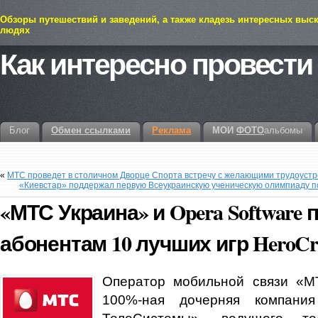
Обзоры путешествий и заведений, а также кладезь интересных выс
людях
Как интересно провести
Блог
Обмен ссылками
Реклама
МОИ
ФОТО
альбомы
«
МТС проведет в столичном Дворце Спорта встречу с желающими трудоустр
«Киевстар» поддержал первую Всеукраинскую ученическую олимпиаду 
«МТС Украина» и Opera Software
абонентам 10 лучших игр HeroCr
Оператор мобильной связи «М
100%-ная дочерняя компан
ТелеСистемы», ведущего тел