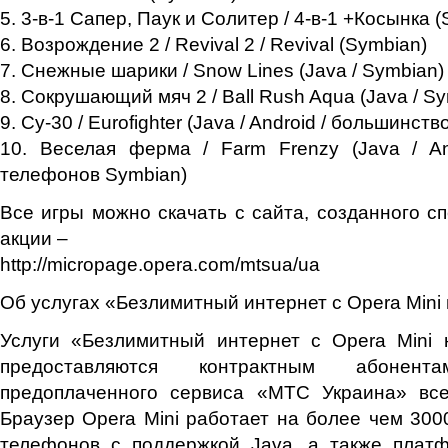
5. 3-в-1 Сапер, Паук и Солитер / 4-в-1 +Косынка 
6. Возрождение 2 / Revival 2 / Revival (Symbian)
7. Снежные шарики / Snow Lines (Java / Symbian)
8. Сокрушающий мяч 2 / Ball Rush Aqua (Java / S
9. Cу-30 / Eurofighter (Java / Android / большинс
10. Веселая ферма / Farm Frenzy (Java / An
телефонов Symbian)
Все игры можно скачать с сайта, созданного с
акции –
http://micropage.opera.com/mtsua/ua
Об услугах «Безлимитный интернет с Opera Mini 
Услуги «Безлимитный интернет с Opera Mini 
предоставляются контрактным абоне
предоплаченного сервиса «МТС Украина» вс
Браузер Opera Mini работает на более чем 30
телефонов с поддержкой Java, а также плат