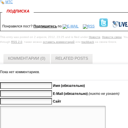
МТС
ПОДПИСКА
Понравился пост?
Подпишитесь
по
This entry was posted on 2 апреля, 2012, 23:25 and is filed under
Новости
,
Новости связи
. Yo
through
RSS 2.0
. также можно
оставить комментарий
или
trackback
на своем блоге.
КОММЕНТАРИИ (0)
RELATED POSTS
Пока нет комментариев.
Имя (обязательно)
E-Mail (обязательно)
(никто не узнает)
Сайт