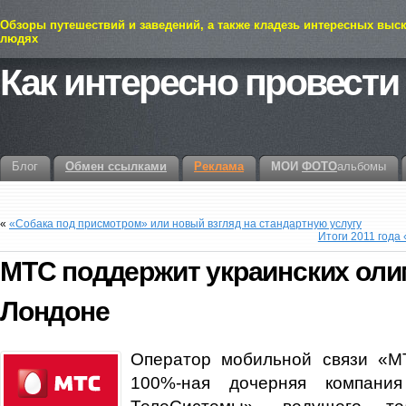
Обзоры путешествий и заведений, а также кладезь интересных выс
людях
Как интересно провести
Блог
Обмен ссылками
Реклама
МОИ
ФОТО
альбомы
«
«Собака под присмотром» или новый взгляд на стандартную услугу
Итоги 2011 года
МТС поддержит украинских оли
Лондоне
Оператор мобильной связи «М
100%-ная дочерняя компан
ТелеСистемы», ведущего тел