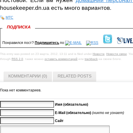
housekeeper.dn.ua есть много вариантов.
МТС
ПОДПИСКА
Понравился пост?
Подпишитесь
по
This entry was posted on 23 марта, 2012, 13:11 and is filed under
Новости
,
Новости связи
. Yo
through
RSS 2.0
. также можно
оставить комментарий
или
trackback
на своем блоге.
КОММЕНТАРИИ (0)
RELATED POSTS
Пока нет комментариев.
Имя (обязательно)
E-Mail (обязательно)
(никто не узнает)
Сайт