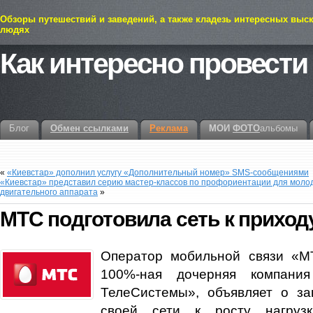
Обзоры путешествий и заведений, а также кладезь интересных выс
людях
Как интересно провести
Блог
Обмен ссылками
Реклама
МОИ
ФОТО
альбомы
«
«Киевстар» дополнил услугу «Дополнительный номер» SMS-сообщениями
«Киевстар» представил серию мастер-классов по профориентации для моло
двигательного аппарата
»
МТС подготовила сеть к приход
Оператор мобильной связи «М
100%-ная дочерняя компан
ТелеСистемы», объявляет о за
своей сети к росту нагруз