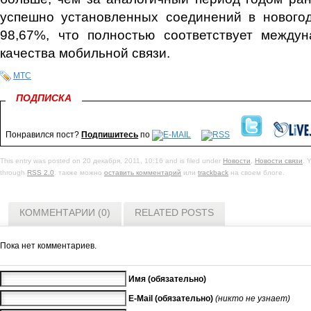
успешно установленных соединений в нового
98,67%, что полностью соответствует между
качества мобильной связи.
МТС
ПОДПИСКА
Понравился пост?
Подпишитесь
по
This entry was posted on 20 декабря, 2011, 10:16 and is filed under
Новости
,
Новости связи
. 
through
RSS 2.0
. также можно
оставить комментарий
или
trackback
на своем блоге.
КОММЕНТАРИИ (0)
RELATED POSTS
Пока нет комментариев.
Имя (обязательно)
E-Mail (обязательно)
(никто не узнает)