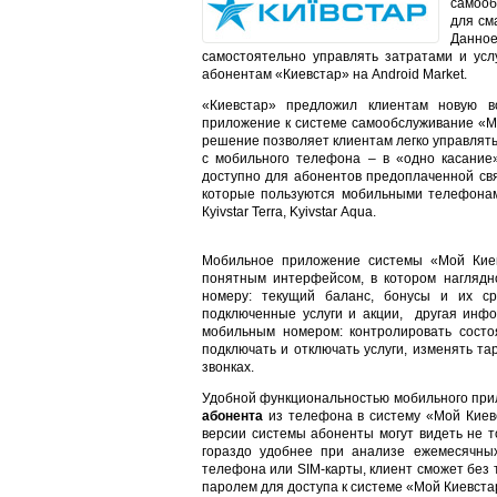
самооб
для см
Данное
самостоятельно управлять затратами и усл
абонентам «Киевстар» на Android Market.
«Киевстар» предложил клиентам новую в
приложение к системе самообслуживание «М
решение позволяет клиентам легко управлять
с мобильного телефона – в «одно касание
доступно для абонентов предоплаченной свя
которые пользуются мобильными телефонам
Кyivstar Terra, Kyivstar Aqua.
Мобильное приложение системы «Мой Киев
понятным интерфейсом, в котором наглядн
номеру: текущий баланс, бонусы и их с
подключенные услуги и акции, другая инфо
мобильным номером: контролировать состо
подключать и отключать услуги, изменять 
звонках.
Удобной функциональностью мобильного пр
абонента
из телефона в систему «Мой Киевс
версии системы абоненты могут видеть не т
гораздо удобнее при анализе ежемесячных
телефона или SIM-карты, клиент сможет без 
паролем для доступа к системе «Мой Киевст