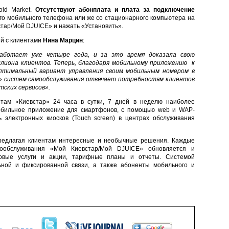
id Market.
Отсутствуют абонплата и плата за подключение
оего мобильного телефона или же со стационарного компьютера на
стар/Мой DJUICE» и нажать «Установить».
й с клиентами
Нина Марцин
:
аботает уже четыре года, и за это время доказала свою
ллиона клиентов. Теперь, благодаря мобильному приложению к
птимальный вариант управления своим мобильным номером в
я» систем самообслуживания отвечает потребностям клиентов
ских сервисов».
там «Киевстар» 24 часа в сутки, 7 дней в неделю наиболее
обильное приложение для смартфонов, с помощью web и WAP-
ь электронных киосков (Touch screen) в центрах обслуживания
предлагая клиентам интересные и необычные решения. Каждые
ообслуживания «Мой Киевстар/Мой DJUICE» обновляется и
новые услуги и акции, тарифные планы и отчеты. Системой
ьной и фиксированной связи, а также абоненты мобильного и