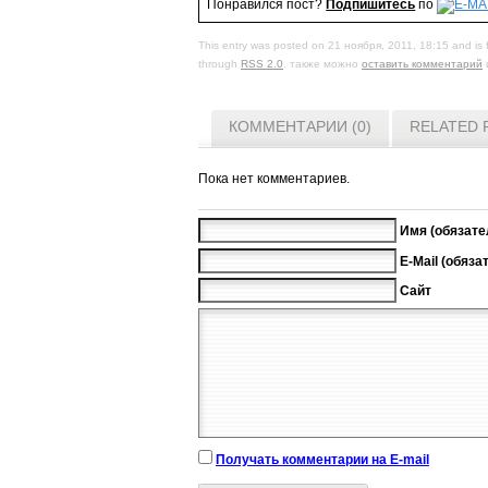
Понравился пост?
Подпишитесь
по
This entry was posted on 21 ноября, 2011, 18:15 and is 
through
RSS 2.0
. также можно
оставить комментарий
КОММЕНТАРИИ (0)
RELATED 
Пока нет комментариев.
Имя (обязате
E-Mail (обяза
Сайт
Получать комментарии на E-mail