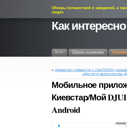
Обзоры путешествий и заведений, а так
людях
Как интересно
Блог
Обмен ссылками
Реклам
«
«Киевстар» совместно с «УкрТАУЕР» усилив
«Институт волонтерства «
Мобильное прилож
Киевстар/Мой DJU
Android
«Кие