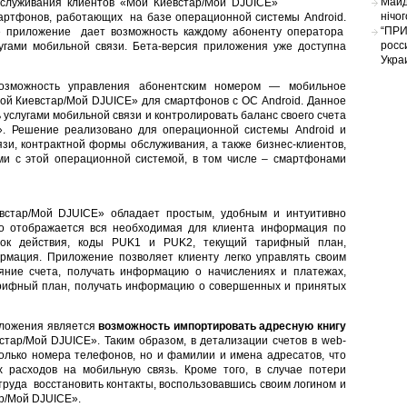
Майд
служивания клиентов «Мой Киевстар/Мой DJUICE»
нічо
артфонов, работающих на базе операционной системы Android.
“ПРИ
 приложение дает возможность каждому абоненту оператора
росс
угами мобильной связи. Бета-версия приложения уже доступна
Укра
озможность управления абонентским номером — мобильное
ой Киевстар/Мой DJUICE» для смартфонов с ОС Android. Данное
 услугами мобильной связи и контролировать баланс своего счета
». Решение реализовано для операционной системы Android и
зи, контрактной формы обслуживания, а также бизнес-клиентов,
и с этой операционной системой, в том числе – смартфонами
стар/Мой DJUICE» обладает простым, удобным и интуитивно
о отображается вся необходимая для клиента информация по
рок действия, коды PUK1 и PUK2, текущий тарифный план,
рмация. Приложение позволяет клиенту легко управлять своим
яние счета, получать информацию о начислениях и платежах,
тарифный план, получать информацию о совершенных и принятых
иложения является
возможность импортировать адресную книгу
тар/Мой DJUICE». Таким образом, в детализации счетов в web-
олько номера телефонов, но и фамилии и имена адресатов, что
 расходов на мобильную связь. Кроме того, в случае потери
труда восстановить контакты, воспользовавшись своим логином и
ар/Мой DJUICE».