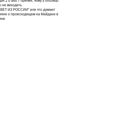
ан 2.0 або 7 причин, чому у опозиції
го не виходить
ВЕТ ИЗ РОССИИ” или что думают
ияне о происходящем на Майдане в
ине