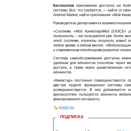
Бесплатное
приложение доступно на Andro
системы. Все, что требуется, — зайти со св
Android Market, найти приложение «Мой Киев
Руководитель департамента взаимоотношени
«Система «Мой Киевстар/Мой DJUICE» р
полезность – ею пользуются уже более ми
этой системе, клиенты получили новый о
любое время, в любом месте. «Мобилизаци
и современным тенденциям развития клиент
Система самообслуживания доступна клиен
удобным для абонентов способом: через м
доступа, а также через разветвленную сет
абонентов.
«Киевстар» постоянно совершенствуется, 
две-три недели функционал системы сам
усовершенствуется. В нее добавляются 
круглосуточно пользуются абоненты мобил
фиксированного интернета.
Киевстар
ПОДПИСКА