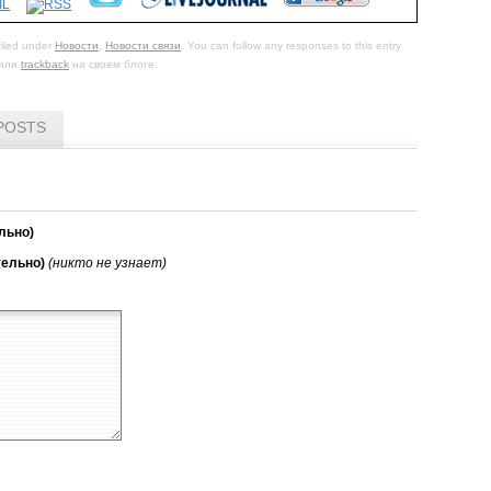
filed under
Новости
,
Новости связи
. You can follow any responses to this entry
или
trackback
на своем блоге.
POSTS
льно)
тельно)
(никто не узнает)