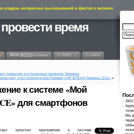
же кладезь интересных высказываний и фактов о великих
 провести время
а
МОИ
ФОТО
альбомы
О ПИВЕ :-)
О сайте
ает покрытие в отдаленных регионах Украины
Киевстар» стал победителем Премии «HR-БРЕНД Украина 2011»
»
ение к системе «Мой
Посл
ICE» для смартфонов
ЛЮСТ
Appl
теле
Мы д
людя
забы
знач
встар» запустил приложение к системе