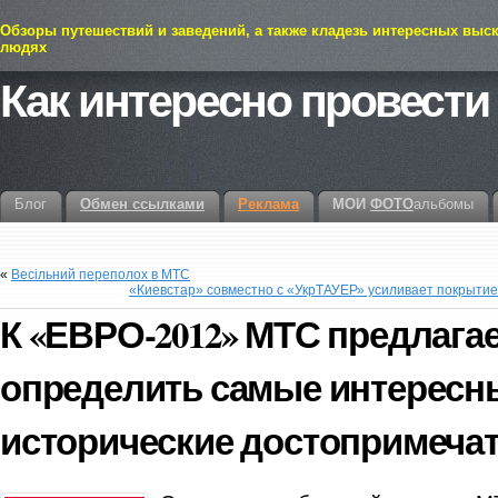
Обзоры путешествий и заведений, а также кладезь интересных выс
людях
Как интересно провести
Блог
Обмен ссылками
Реклама
МОИ
ФОТО
альбомы
«
Весільний переполох в МТС
«Киевстар» совместно с «УкрТАУЕР» усиливает покрытие
К «ЕВРО-2012» МТС предлага
определить самые интересн
исторические достопримеча