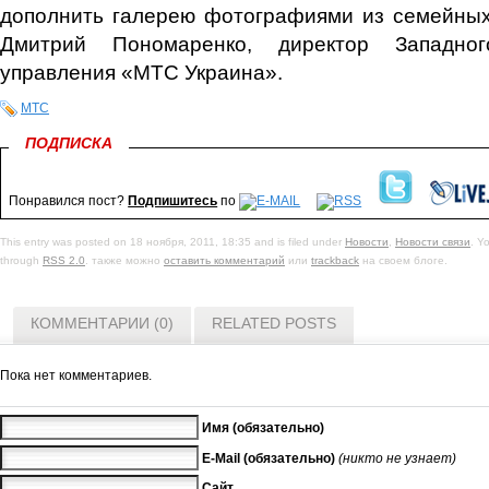
дополнить галерею фотографиями из семейных
Дмитрий Пономаренко, директор Западног
управления «МТС Украина».
МТС
ПОДПИСКА
Понравился пост?
Подпишитесь
по
This entry was posted on 18 ноября, 2011, 18:35 and is filed under
Новости
,
Новости связи
. Y
through
RSS 2.0
. также можно
оставить комментарий
или
trackback
на своем блоге.
КОММЕНТАРИИ (0)
RELATED POSTS
Пока нет комментариев.
Имя (обязательно)
E-Mail (обязательно)
(никто не узнает)
Сайт