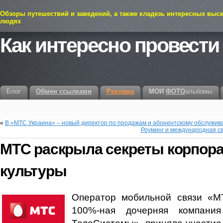
Обзоры путешествий и заведений, а также кладезь интересных выс
людях
Как интересно провести
Блог
Обмен ссылками
Реклама
МОИ
ФОТО
альбомы
«
В «МТС Украина» – новый директор по продажам и абонентскому обслужи
Роуминг и международная св
МТС раскрыла секреты корпор
культуры
Оператор мобильной связи «М
100%-ная дочерняя компан
ТелеСистемы», приняла участие