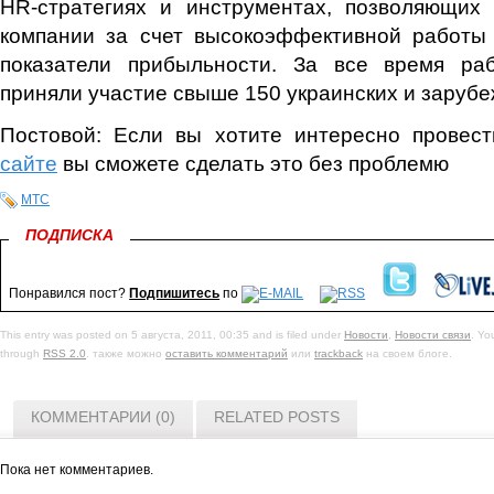
HR-стратегиях и инструментах, позволяющих 
компании за счет высокоэффективной работы
показатели прибыльности. За все время р
приняли участие свыше 150 украинских и заруб
Постовой: Если вы хотите интересно провес
сайте
вы сможете сделать это без проблемю
МТС
ПОДПИСКА
Понравился пост?
Подпишитесь
по
This entry was posted on 5 августа, 2011, 00:35 and is filed under
Новости
,
Новости связи
. Yo
through
RSS 2.0
. также можно
оставить комментарий
или
trackback
на своем блоге.
КОММЕНТАРИИ (0)
RELATED POSTS
Пока нет комментариев.