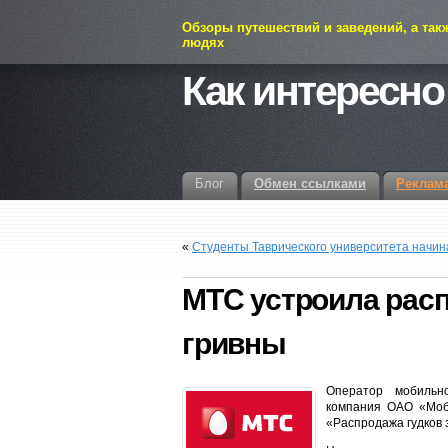
Обзоры путешествий и заведений, а так
людях
Как интересно
Блог
Обмен ссылками
Реклам
«
Студенты Таврического университета начин
МТС устроила расп
гривны
Оператор мобильн
компания ОАО «Моб
«Распродажа гудков з