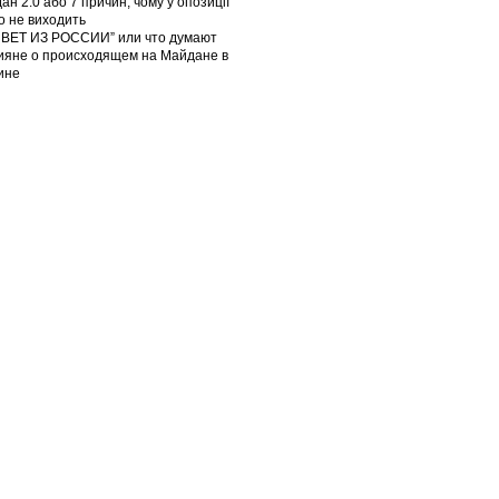
ан 2.0 або 7 причин, чому у опозиції
го не виходить
ВЕТ ИЗ РОССИИ” или что думают
ияне о происходящем на Майдане в
ине