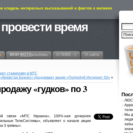
же кладезь интересных высказываний и фактов о великих
 провести время
а
МОИ
ФОТО
альбомы
О ПИВЕ :-)
О сайте
ают стажировку в МТС
«Киевстар Бизнес» продлевает акцию «Попробуй Интернет 50»
»
родажу «гудков» по 3
Посл
ЛЮСТ
Appl
теле
Мы д
ой связи «МТС Украина», 100%-ная дочерняя
людя
ильные ТелеСистемы», объявляет о начале акции
забы
а 3 гривны».
знач