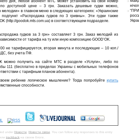
Майд
него дня, любой абонент МТС может установить на свой номер
нічо
о доступной цене – 3 грн. Заказать дешевые гудки можно,
“ПРИ
з мелодии» в главном меню в следующих категориях: «Украинские
росс
 подпункт «Распродажа гудков по 3 гривны». Эти гудки также
Укра
K (http://goodok.mts.com.ua) в соответствующем подразделе.
спродажа гудков за 3 грн» составляет 3 грн. Заказ мелодий из
 в зависимости от тарифа на ту или иную композицию GOOD’OK.
00 не тарифицируется, вторая минута и последующие – 10 коп./
НДС, без учета ПФ.
 можно получить на сайте МТС в разделе «Услуги», либо по
бы 111 (бесплатно в пределах Украины с мобильных телефонов
оответствии с тарифным планом абонента).
 своем ребенке логическое мышление? Тогда попробуйте
купить
 умственные способности.
iled under
Новости
,
Новости связи
. You can follow any responses to this entry
или
trackback
на своем блоге.