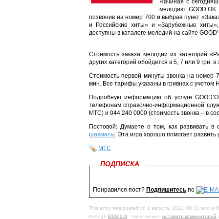
Начиная с сегодняш
мелодию GOOD’OK п
позвонив на номер 700 и выбрав пункт «Зака
и Российские хиты» и «Зарубежные хиты»,
доступны в каталоге мелодий на сайте GOOD’O
Стоимость заказа мелодии из категорий «Ра
других категорий обойдется в 5, 7 или 9 грн.
Стоимость первой минуты звонка на номер 7
мин. Все тарифы указаны в гривнах с учетом 
Подробную информацию об услуге GOOD’OK
телефонам справочно-информационной служ
МТС) и 044 240 0000 (стоимость звонка – в с
Постовой: Думаете о том, как развивать в
шахматы
. Эта игра хорошо помогает развить
МТС
ПОДПИСКА
Понравился пост?
Подпишитесь
по
This entry was posted on 1 августа, 2011, 00:31 and is f
through
RSS 2.0
. также можно
оставить комментарий