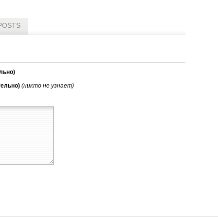
POSTS
льно)
тельно)
(никто не узнает)