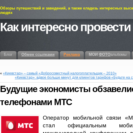
Обзоры путешествий и заведений, а также кладезь интересных выс
людях
Как интересно провести
Блог
Обмен ссылками
Реклама
МОИ
ФОТО
альбомы
«
«Киевстар» – самый «Добросовестный налогоплательщик – 2010»
«Киевстар»: вдвое больше минут для клиентов тарифов «Будьте на 
Будущие экономисты обзавели
телефонами МТС
Оператор мобильной связи «М
стал официальным моби
международной конференции с