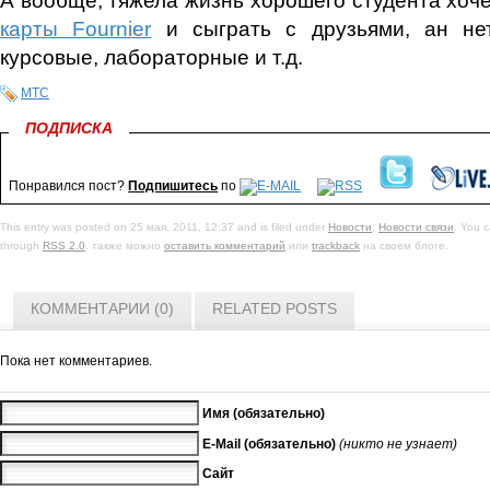
карты Fournier
и сыграть с друзьями, ан нет
курсовые, лабораторные и т.д.
МТС
ПОДПИСКА
Понравился пост?
Подпишитесь
по
This entry was posted on 25 мая, 2011, 12:37 and is filed under
Новости
,
Новости связи
. You c
through
RSS 2.0
. также можно
оставить комментарий
или
trackback
на своем блоге.
КОММЕНТАРИИ (0)
RELATED POSTS
Пока нет комментариев.
Имя (обязательно)
E-Mail (обязательно)
(никто не узнает)
Сайт