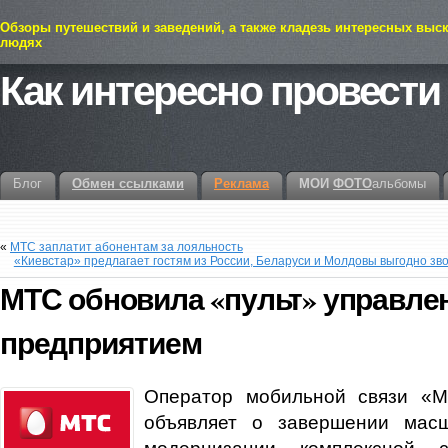
Обзоры путешествий и заведений, а также кладезь интересных выс
людях
Как интересно провести
Блог
Обмен ссылками
Реклама
МОИ
ФОТО
альбомы
«
МТС заплатит абонентам за лояльность
«Киевстар» предлагает гостям из России, Беларуси и Молдовы выгодно з
МТС обновила «пульт» управле
предприятием
Оператор мобильной связи «М
объявляет о завершении масш
модернизации комплексной 