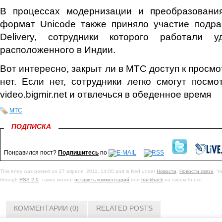
В процессах модернизации и преобразовани
формат Unicode также приняло участие подра
Delivery, сотрудники которого работали 
расположенного в Индии.
Вот интересно, закрыт ли в МТС доступ к просм
нет. Если нет, сотрудники легко смогут посм
video.bigmir.net и отвлечься в обеденное время
МТС
ПОДПИСКА
Понравился пост?
Подпишитесь
по
This entry was posted on 27 апреля, 2011, 14:00 and is filed under
Новости
,
Новости связи
. Y
through
RSS 2.0
. также можно
оставить комментарий
или
trackback
на своем блоге.
КОММЕНТАРИИ (0)
RELATED POSTS