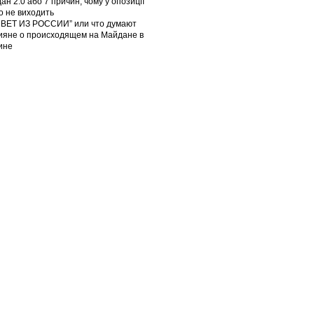
ан 2.0 або 7 причин, чому у опозиції
го не виходить
ВЕТ ИЗ РОССИИ” или что думают
ияне о происходящем на Майдане в
ине