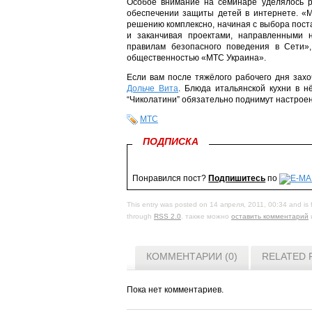
Особое внимание на семинаре уделялось р
обеспечении защиты детей в интернете. «
решению комплексно, начиная с выбора пост
и заканчивая проектами, направленными 
правилам безопасного поведения в Сети»,
общественностью «МТС Украина».
Если вам после тяжёлого рабочего дня захо
Дольче Вита
. Блюда итальянской кухни в н
“Чиколатини” обязательно поднимут настроен
МТС
ПОДПИСКА
Понравился пост?
Подпишитесь
по
This entry was posted on 14 апреля, 2011, 00:34 and is 
through
RSS 2.0
. также можно
оставить комментарий
КОММЕНТАРИИ (0)
RELATED 
Пока нет комментариев.