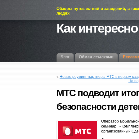
Обзоры путешествий и заведений, а так
людях
Как интересно
Блог
Обмен ссылками
Реклам
«
Новые роуминг-партнеры МТС в первом ква
На по
МТС подводит итог
безопасности дете
Оператор мобильно
семинар «Комплек
организованный Одес