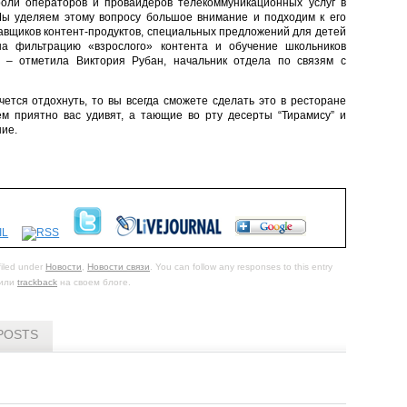
оли операторов и провайдеров телекоммуникационных услуг в
Мы уделяем этому вопросу большое внимание и подходим к его
авщиков контент-продуктов, специальных предложений для детей
на фильтрацию «взрослого» контента и обучение школьников
 – отметила Виктория Рубан, начальник отдела по связям с
чется отдохнуть, то вы всегда сможете сделать это в ресторане
ём приятно вас удивят, а тающие во рту десерты “Тирамису” и
ие.
filed under
Новости
,
Новости связи
. You can follow any responses to this entry
или
trackback
на своем блоге.
POSTS