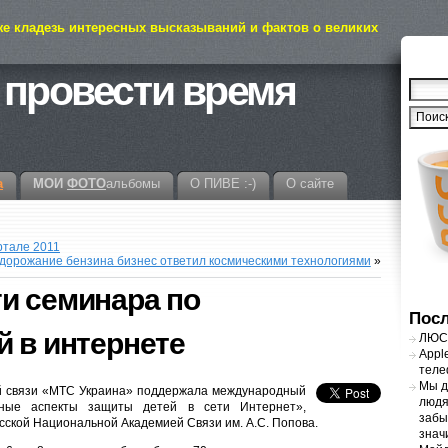
же кладезь интересных высказываний и фактов о великих
 провести время
а
МОИ
ФОТО
альбомы
О ПИВЕ :-)
О сайте
ртале 2011
дорожание бензина бизнес ответил космическими технологиями
»
и семинара по
Посл
й в интернете
ЛЮСТ
Appl
теле
Мы д
й связи «МТС Украина» поддержала международный
людя
сные аспекты защиты детей в сети Интернет»,
забы
ской Национальной Академией Связи им. А.С. Попова.
знач