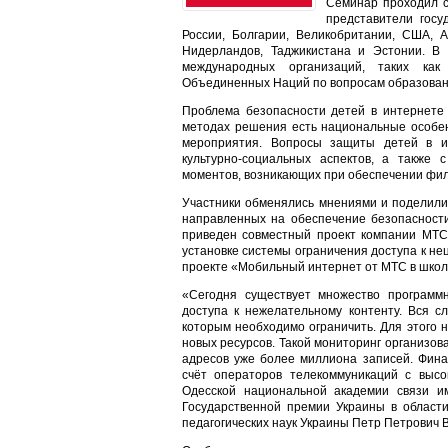
Семинар проходил с
представители госу
России, Болгарии, Великобритании, США, 
Нидерландов, Таджикистана и Эстонии. В
международных организаций, таких ка
Объединенных Наций по вопросам образовани
Проблема безопасности детей в интернете 
методах решения есть национальные особен
мероприятия. Вопросы защиты детей в инт
культурно-социальных аспектов, а также 
моментов, возникающих при обеспечении фил
Участники обменялись мнениями и поделили
направленных на обеспечение безопасности
приведен совместный проект компании МТС
установке системы ограничения доступа к не
проекте «Мобильный интернет от МТС в школ
«Сегодня существует множество программн
доступа к нежелательному контенту. Вся сл
которым необходимо ограничить. Для этого 
новых ресурсов. Такой мониторинг организо
адресов уже более миллиона записей. Фина
счёт операторов телекоммуникаций с высо
Одесской национальной академии связи им
Государственной премии Украины в области
педагогических наук Украины Петр Петрович 