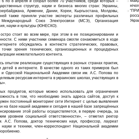
Майд
 6 по 8 апреля и собрал более 70 участников, среди которых –
нічо
дарственных структур, науки и бизнеса многих стран: Украины,
“ПРИ
Азербайджана, Армении, Дании, Кореи, Кыргызстана, Молдовы,
росс
 ней также приняли участие эксперты различных профильных
Укра
к Международный Союз Электросвязи (МСЭ), Организация
я, науки и культуры (ЮНЕСКО).
остро стоит во всем мире, при этом в ее позиционировании и
ности. С ними участники семинара смогли ознакомиться в ходе
ернете обсуждались в контексте стратегических, правовых,
с точки зрения технических, организационных и процедурных
ьтрации нежелательного контента.
сь опытом реализации существующих в разных странах практик,
 детей в интернете. В качестве одного из таких примеров был
 и Одесской Национальной Академии связи им. А.С. Попова по
целевым ресурсам интернета в украинских школах, участвующих в
ы».
ых продуктов, которые можно использовать для ограничения
ожность в том, что необходимо знать адреса сайтов, доступ к
нужен постоянный мониторинг сети Интернет с целью выявления
ван на базе нашей академии и сегодня в нашей базе запрещённых
нсирование этой работы осуществляется, в первую очередь, за
ким уровнем социальной ответственности», – отметил ректор
. А.С. Попова, доктор технических наук, профессор, лауреат
 науки и техники, член-корреспондент Национальной академии
Воробиенко.