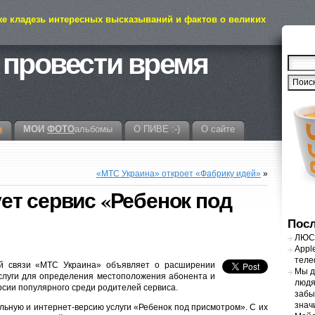
же кладезь интересных высказываний и фактов о великих
 провести время
а
МОИ
ФОТО
альбомы
О ПИВЕ :-)
О сайте
«МТС Украина» откроет «Фабрику идей»
»
ет сервис «Ребенок под
Посл
ЛЮСТ
Appl
теле
й связи «МТС Украина» объявляет о расширении
Мы д
слуги для определения местоположения абонента и
людя
рсии популярного среди родителей сервиса.
забы
знач
ьную и интернет-версию услуги «Ребенок под присмотром». С их