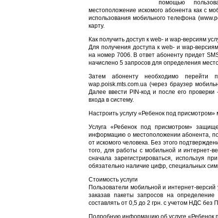
помощью пользов
местоположение искомого абонента как с моб
использования мобильного телефона (www.po
карту.
Как получить доступ к web- и wap-версиям ус
Для получения доступа к web- и wap-версия
на номер 7006. В ответ абоненту придет SMS
начислено 5 запросов для определения место
Затем абоненту необходимо перейти по
wap.poisk.mts.com.ua (через браузер мобил
Далее ввести PIN-код и после его проверки
входа в систему.
Настроить услугу «Ребенок под присмотром» 
Услуга «Ребенок под присмотром» защище
информацию о местоположении абонента, по
от искомого человека. Без этого подтвержде
того, для работы с мобильной и интернет-в
сначала зарегистрироваться, используя пр
обязательно наличие цифр, специальных симв
Стоимость услуги
Пользователи мобильной и интернет-версий 
заказав пакеты запросов на определение 
составлять от 0,5 до 2 грн. с учетом НДС без 
Подробную информацию об услуге «Ребенок п