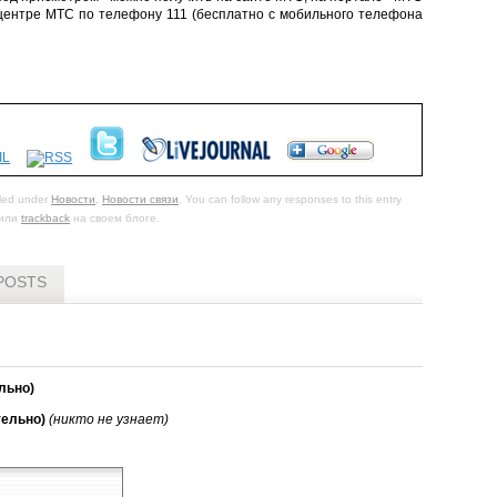
м центре МТС по телефону 111 (бесплатно с мобильного телефона
iled under
Новости
,
Новости связи
. You can follow any responses to this entry
или
trackback
на своем блоге.
POSTS
льно)
тельно)
(никто не узнает)