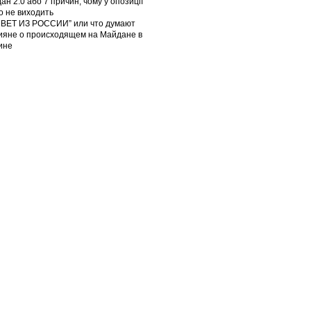
ан 2.0 або 7 причин, чому у опозиції
го не виходить
ВЕТ ИЗ РОССИИ” или что думают
ияне о происходящем на Майдане в
ине