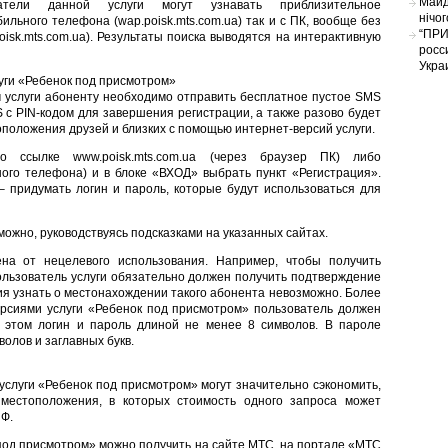
Майд
атели данной услуги могут узнавать приблизительное
нічо
ильного телефона (wap.poisk.mts.com.ua) так и с ПК, вообще без
“ПРИ
isk.mts.com.ua). Результаты поиска выводятся на интерактивную
росс
Укра
луги «Ребенок под присмотром»
м услуги абоненту необходимо отправить бесплатное пустое SMS
 с PIN-кодом для завершения регистрации, а также разово будет
положения друзей и близких с помощью интернет-версий услуги.
 ссылке www.poisk.mts.com.ua (через браузер ПК) либо
ьного телефона) и в блоке «ВХОД» выбрать пункт «Регистрация».
 – придумать логин и пароль, которые будут использоваться для
можно, руководствуясь подсказками на указанных сайтах.
на от нецелевого использования. Например, чтобы получить
льзователь услуги обязательно должен получить подтверждение
ния узнать о местонахождении такого абонента невозможно. Более
ерсиями услуги «Ребенок под присмотром» пользователь должен
и этом логин и пароль длиной не менее 8 символов. В пароле
олов и заглавных букв.
услуги «Ребенок под присмотром» могут значительно сэкономить,
местоположения, в которых стоимость одного запроса может
ПФ.
од присмотром» можно получить на сайте МТС, на портале «МТС