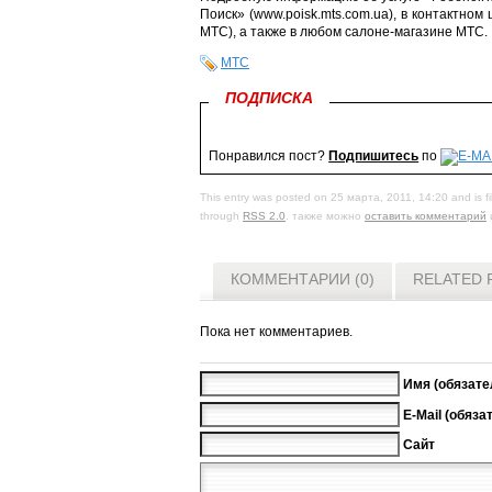
Поиск» (www.poisk.mts.com.ua), в контактно
МТС), а также в любом салоне-магазине МТС.
МТС
ПОДПИСКА
Понравился пост?
Подпишитесь
по
This entry was posted on 25 марта, 2011, 14:20 and is f
through
RSS 2.0
. также можно
оставить комментарий
КОММЕНТАРИИ (0)
RELATED 
Пока нет комментариев.
Имя (обязате
E-Mail (обяза
Сайт