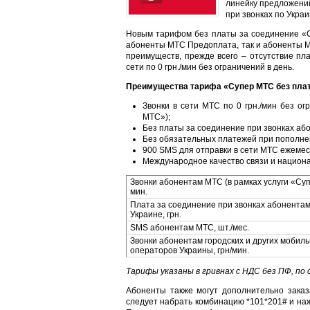
линейку предложений
при звонках по Украи
Новым тарифом без платы за соединение «С
абоненты МТС Предоплата, так и абоненты М
преимуществ, прежде всего – отсутствие пл
сети по 0 грн./мин без ограничений в день.
Преимущества тарифа «Супер МТС без плат
Звонки в сети МТС по 0 грн./мин без ог
МТС»);
Без платы за соединение при звонках аб
Без обязательных платежей при пополне
900 SMS для отправки в сети МТС ежемес
Международное качество связи и национ
Звонки абонентам МТС (в рамках услуги «Супе
мин.
Плата за соединение при звонках абонентам
Украине, грн.
SMS абонентам МТС, шт./мес.
Звонки абонентам городских и других мобил
операторов Украины, грн/мин.
Тарифы указаны
в гривнах с НДС без ПФ, по 
Абоненты также могут дополнительно заказ
следует набрать комбинацию *101*201# и наж