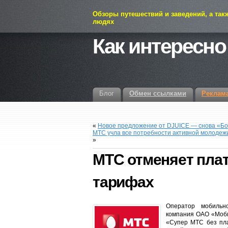
Обзоры путешествий и заведений, а так
людях
Как интересно
Блог
Обмен ссылками
Реклам
«
Новое предложение от DJUICE — снова «Бо
МТС учла все потребности активной молодеж
»
МТС отменяет плат
тарифах
Оператор мобильн
компания ОАО «Моби
«Супер МТС без пла