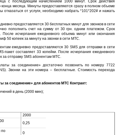
сяца с последующим начислением 1000 минут. Срок действия
о конца месяца. Минуты предоставляются сразу в полном объеме
бы отказаться от услуги, необходимо набрать *101*202# и нажать
дневно предоставляется 30 бесплатных минут для звонков в сети
чно пополнить счет на сумму от 30 грн. одним платежом. Срок
и. После исчерпания ежедневного объема минут или окончания
иф 50 копеек за минуту на звонки в сети МТС.
нентам ежедневно предоставляются 30 SMS для отправки в сети
S-пакет составляет 33 копейки. После исчерпания ежедневного
к за отправку SMS абонентам МТС.
латы за соединение» достаточно позвонить по номеру 7722
NS). Звонки на эти номера – бесплатные. Стоимость перехода
ы за соединение» для абонентов МТС Контракт:
ичений в день (2000 мин);
2000
00
0,25
 по
0