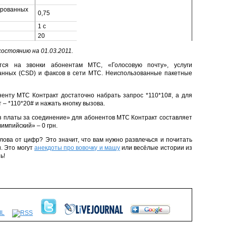
ированных
0,75
1 с
20
состоянию на 01.03.2011.
ся на звонки абонентам МТС, «Голосовую почту», услуги
анных (CSD) и факсов в сети МТС. Неиспользованные пакетные
енту МТС Контракт достаточно набрать запрос *110*10#, а для
– *110*20# и нажать кнопку вызова.
 платы за соединение» для абонентов МТС Контракт составляет
импийский» – 0 грн.
лова от цифр? Это значит, что вам нужно развлечься и почитать
. Это могут
анекдоты про вовочку и машу
или весёлые истории из
ь!