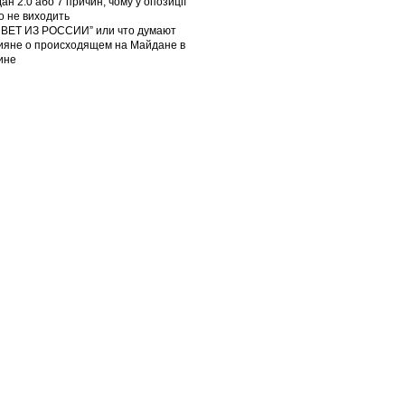
ан 2.0 або 7 причин, чому у опозиції
го не виходить
ВЕТ ИЗ РОССИИ” или что думают
ияне о происходящем на Майдане в
ине