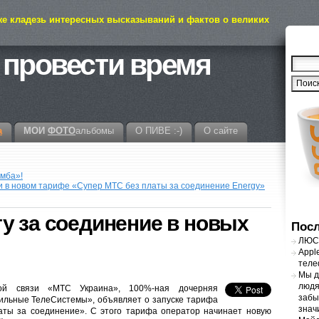
же кладезь интересных высказываний и фактов о великих
 провести время
а
МОИ
ФОТО
альбомы
О ПИВЕ :-)
О сайте
мба»!
и в новом тарифе «Супер МТС без платы за соединение Energy»
у за соединение в новых
Посл
ЛЮСТ
Appl
теле
Мы д
людя
ой связи «МТС Украина», 100%-ная дочерняя
забы
льные ТелеСистемы», объявляет о запуске тарифа
знач
ты за соединение». С этого тарифа оператор начинает новую