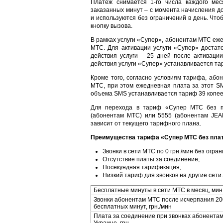
Платеж снимается 1-го числа каждого ме
заказанных минут – с момента начисления д
и используются без ограничений в день. Что
кнопку вызова.
В рамках услуги «Супер», абонентам МТС еже
МТС. Для активации услуги «Супер» достато
действия услуги – 25 дней после активаци
действия услуги «Супер» устанавливается тар
Кроме того, согласно условиям тарифа, або
МТС, при этом ежедневная плата за этот SM
объема SMS устанавливается тариф 39 копее
Для перехода в тариф «Супер МТС без п
(абонентам МТС) или 5555 (абонентам JEA
зависит от текущего тарифного плана.
Преимущества тарифа «Супер МТС без плат
Звонки в сети МТС по 0 грн./мин без огран
Отсутствие платы за соединение;
Посекундная тарификация;
Низкий тариф для звонков на другие сети.
Бесплатные минуты в сети МТС в месяц, мин
Звонки абонентам МТС после исчерпания 20
бесплатных минут, грн./мин
Плата за соединение при звонках абонентам
Украине, грн.