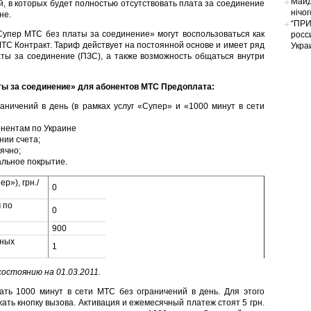
Майд
, в которых будет полностью отсутствовать плата за соединение
нічо
не.
“ПРИ
упер МТС без платы за соединение» могут воспользоваться как
росс
ТС Контракт. Тариф действует на постоянной основе и имеет ряд
Укра
аты за соединение (ПЗС), а также возможность общаться внутри
ы за соединение» для абонентов МТС Предоплата:
раничений в день (в рамках услуг «Супер» и «1000 минут в сети
онентам по Украине
нии счета;
ячно;
альное покрытие.
р»), грн./
0
 по
0
900
ьных
1
состоянию на 01.03.2011.
ать 1000 минут в сети МТС без ограничений в день. Для этого
ать кнопку вызова. Активация и ежемесячный платеж стоят 5 грн.