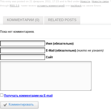
This entry was posted on 21 февраля, 2011, 17:23 and is filed under
Новости
,
Новости связи
.
through
RSS 2.0
. также можно
оставить комментарий
или
trackback
на своем блоге.
КОММЕНТАРИИ (0)
RELATED POSTS
Пока нет комментариев.
Имя (обязательно)
E-Mail (обязательно)
(никто не узнает)
Сайт
Получать комментарии на E-mail
Комментировать