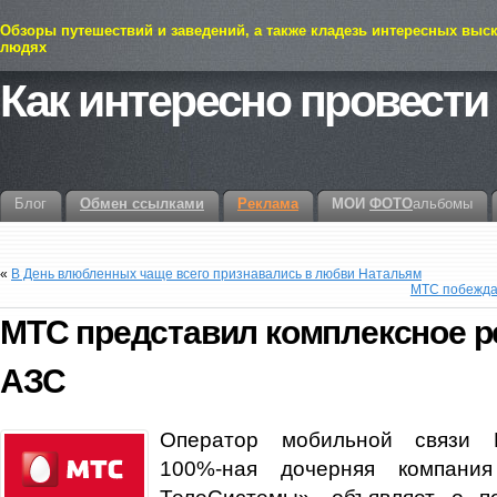
Обзоры путешествий и заведений, а также кладезь интересных выс
людях
Как интересно провести
Блог
Обмен ссылками
Реклама
МОИ
ФОТО
альбомы
«
В День влюбленных чаще всего признавались в любви Натальям
МТС побеждае
МТС представил комплексное р
АЗС
Оператор мобильной связи М
100%-ная дочерняя компан
ТелеСистемы», объявляет о п