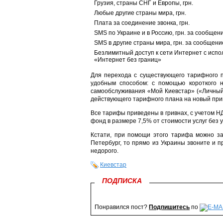
Грузия, страны СНГ и Европы, грн.
Любые другие страны мира, грн.
Плата за соединение звонка, грн.
SMS по Украине и в Россию, грн. за сообщен
SMS в другие страны мира, грн. за сообщени
Безлимитный доступ к сети Интернет с испо
«Интернет без границ»
Для перехода с существующего тарифного 
удобным способом: с помощью короткого
самообслуживания «Мой Киевстар» («Личный 
действующего тарифного плана на новый прин
Все тарифы приведены в гривнах, с учетом 
фонд в размере 7,5% от стоимости услуг без 
Кстати, при помощи этого тарифа можно з
Петербург, то прямо из Украины звоните и п
недорого.
Киевстар
ПОДПИСКА
Понравился пост?
Подпишитесь
по