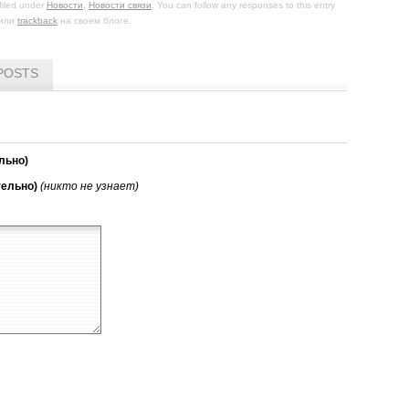
filed under
Новости
,
Новости связи
. You can follow any responses to this entry
или
trackback
на своем блоге.
POSTS
льно)
тельно)
(никто не узнает)