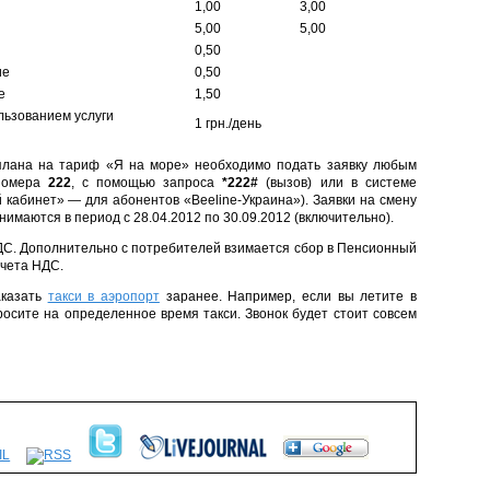
1,00
3,00
5,00
5,00
0,50
ие
0,50
е
1,50
льзованием услуги
1 грн./день
плана на тариф «Я на море» необходимо подать заявку любым
 номера
222
, с помощью запроса
*222#
(вызов) или в системе
кабинет» — для абонентов «Beeline-Украина»). Заявки на смену
имаются в период с 28.04.2012 по 30.09.2012 (включительно).
НДС. Дополнительно с потребителей взимается сбор в Пенсионный
учета НДС.
аказать
такси в аэропорт
заранее. Например, если вы летите в
росите на определенное время такси. Звонок будет стоит совсем