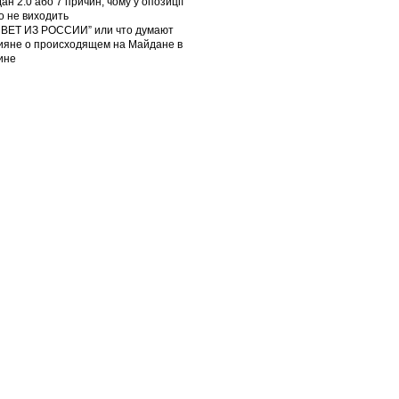
ан 2.0 або 7 причин, чому у опозиції
го не виходить
ВЕТ ИЗ РОССИИ” или что думают
ияне о происходящем на Майдане в
ине