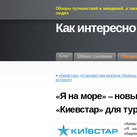
Обзоры путешествий и заведений, а так
людях
Как интересно
Блог
Обмен ссылками
Реклам
«
«Киевстар» установил два рекорда Украины 
интернет
«Я на море» – нов
«Киевстар» для ту
«Киевс
«Я на
общени