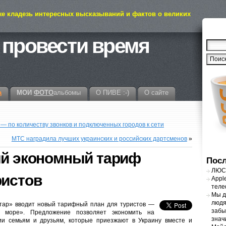
же кладезь интересных высказываний и фактов о великих
 провести время
а
МОИ
ФОТО
альбомы
О ПИВЕ :-)
О сайте
— по количеству звонков и подключенных городов к сети
МТС наградила лучших украинских и российских дартсменов
»
ый экономный тариф
Посл
ЛЮСТ
ристов
Appl
теле
Мы д
людя
тар» вводит новый тарифный план для туристов —
забы
 море». Предложение позволяет экономить на
знач
и семьям и друзьям, которые приезжают в Украину вместе и