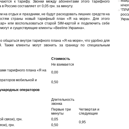
Майд
чаются к тарифу. Звонки между абонентами этого тарифного
нічо
в Россию составляет от 0,05 грн. за минуту.
“ПРИ
м на отдых и праздники, не будут расходовать лишних средств на
росс
гостям страны новый тарифный план «Я на море». Для этого
Укра
ар» или воспользоваться старой SIM-картой и подключить себе
могут и существующие клиенты «Beeline-Украина».
о общаться внутри тарифного плана «Я на море», что удобно для
. Также клиенты могут звонить за границу по специальным
Стоимость
Не взимается
ами тарифного плана «Я на
0,00
ператоров мобильной и
0,50
дународных операторов
Длительность
звонка
Первые три
Четвертая и
минуты
следующие
 связи), грн.
0,05
0,95
зи), грн.
0,50