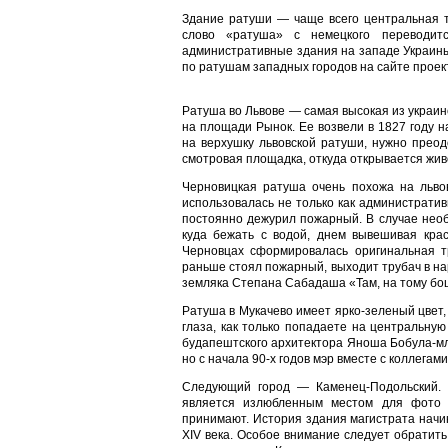
Здание ратуши — чаще всего центральная т
слово «ратуша» с немецкого переводит
административные здания на западе Украины
по ратушам западных городов на сайте проект
Ратуша во Львове — самая высокая из украин
на площади Рынок. Ее возвели в 1827 году н
на верхушку львовской ратуши, нужно преод
смотровая площадка, откуда открывается жив
Черновицкая ратуша очень похожа на льво
использовалась не только как администрати
постоянно дежурил пожарный. В случае необ
куда бежать с водой, днем вывешивая кра
Черновцах сформировалась оригинальная тр
раньше стоял пожарный, выходит трубач в н
земляка Степана Сабадаша «Там, на тому боці
Ратуша в Мукачево имеет ярко-зеленый цвет,
глаза, как только попадаете на центральну
будапештского архитектора Яноша Бобула-мла
но с начала 90-х годов мэр вместе с коллегам
Следующий город — Каменец-Подольский. 
является излюбленным местом для фото 
принимают. История здания магистрата начин
XIV века. Особое внимание следует обратить