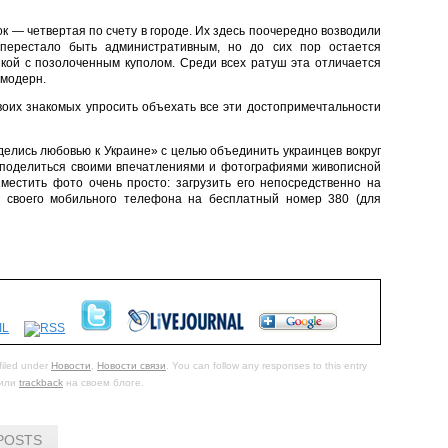
 — четвертая по счету в городе. Их здесь поочередно возводили
перестало быть административным, но до сих пор остается
кой с позолоченным куполом. Среди всех ратуш эта отличается
 модерн.
воих знакомых упросить объехать все эти достопримечтальности
елись любовью к Украине» с целью объединить украинцев вокруг
 поделиться своими впечатлениями и фотографиями живописной
азместить фото очень просто: загрузить его непосредственно на
 своего мобильного телефона на бесплатный номер 380 (для
filed under
Новости
,
Новости связи
. You can follow any responses to this entry
или
trackback
на своем блоге.
POSTS