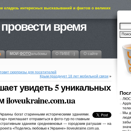
же кладезь интересных высказываний и фактов о великих
 провести время
а
МОИ
ФОТО
альбомы
О ПИВЕ :-)
О сайте
товит сюрпризы для посетителей
Крым празднует 18 лет мобильной связи
»
шает увидеть 5 уникальных
Посл
iloveukraine.com.ua
ЛЮСТ
Appl
теле
Мы д
Украины богат старинными историческими зданиями.
людя
тар» приглашает отправиться в фото-тур по главным
забы
стративным зданиям средневековья — городским ратушам — на
знач
проекта «Поделись любовью к Украине» iloveukraine.com.ua.