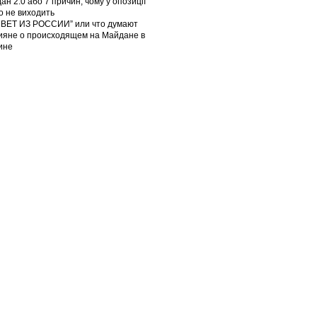
ан 2.0 або 7 причин, чому у опозиції
го не виходить
ВЕТ ИЗ РОССИИ” или что думают
ияне о происходящем на Майдане в
ине