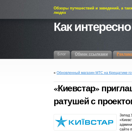
Обзоры путешествий и заведений, а так
людях
Как интересно
Блог
Обмен ссылками
Реклам
«
Обновленный магазин МТС на Крещатике го
«Киевстар» пригла
ратушей с проектом 
Запад 
«Киевс
админи
сайте 