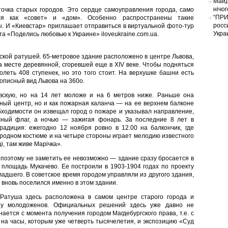
Майд
нічо
очка старых городов. Это сердце самоуправления города, само
“ПРИ
ся как «совет» и «дом». Особенно распространены такие
росс
. И «Киевстар» приглашает отправиться в виртуальной фото-тур
Укра
а «Поделись любовью к Украине» iloveukraine.com.ua.
ской ратушей. 65-метровое здание расположено в центре Львова,
а месте деревянной, сгоревшей еще в XIV веке. Чтобы подняться
олеть 408 ступенек, но это того стоит. На верхушке башни есть
описный вид Львова на 360о.
вскую, но на 14 лет моложе и на 6 метров ниже. Раньше она
вный центр, но и как пожарная каланча — на ее верхнем балконе
ходимости он извещал город о пожаре и указывал направление,
сный флаг, а ночью — зажигая фонарь. За последние 8 лет в
адиция: ежегодно 12 ноября ровно в 12.00 на балкончик, где
ародном костюме и на четыре стороны играет мелодию известного
, там живе Марічка».
 поэтому не заметить ее невозможно — здание сразу бросается в
ю площадь Мукачево. Ее построили в 1903-1904 годах по проекту
дшего. В советское время городом управляли из другого здания,
и вновь поселился именно в этом здании.
Ратуша здесь расположена в самом центре старого города и
у молодоженов. Официальных решений здесь уже давно не
ается с момента получения городом Магдебургского права, т.е. с
 на часы, которым уже четверть тысячелетия, и экспозицию «Суд