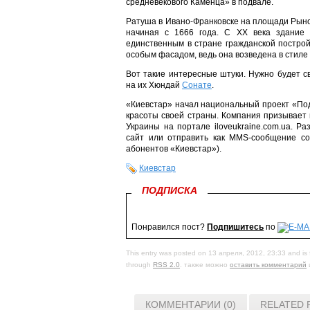
средневекового Каменца» в подвале.
Ратуша в Ивано-Франковске на площади Рынок
начиная с 1666 года. С ХХ века здание 
единственным в стране гражданской построй
особым фасадом, ведь она возведена в стиле
Вот такие интересные штуки. Нужно будет с
на их Хюндай
Сонате
.
«Киевстар» начал национальный проект «Под
красоты своей страны. Компания призывает
Украины на портале iloveukraine.com.ua. Р
сайт или отправить как MMS-сообщение со
абонентов «Киевстар»).
Киевстар
ПОДПИСКА
Понравился пост?
Подпишитесь
по
This entry was posted on 13 апреля, 2012, 23:33 and is 
through
RSS 2.0
. также можно
оставить комментарий
КОММЕНТАРИИ (0)
RELATED 