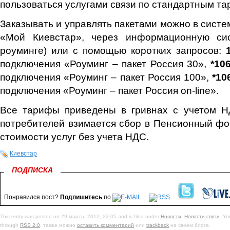
пользоваться услугами связи по стандартным та
Заказывать и управлять пакетами можно в сист
«Мой Киевстар», через информационную с
роуминге) или с помощью коротких запросов:
подключения «Роуминг – пакет Россия 30»,
*10
подключения «Роуминг – пакет Россия 100»,
*10
подключения «Роуминг – пакет Россия on-line».
Все тарифы приведены в гривнах с учетом Н
потребителей взимается сбор в Пенсионный фо
стоимости услуг без учета НДС.
Киевстар
ПОДПИСКА
Понравился пост?
Подпишитесь
по
This entry was posted on 29 марта, 2012, 22:05 and is filed under
Новости
,
Новости связи
. Yo
through
RSS 2.0
. также можно
оставить комментарий
или
trackback
на своем блоге.