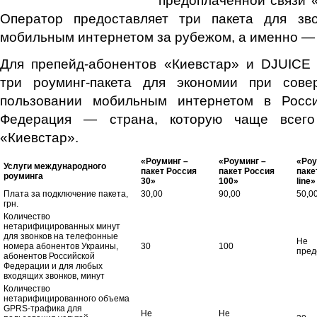
Оператор предоставляет три пакета для зв
мобильным интернетом за рубежом, а именно — 
Для препейд-абонентов «Киевстар» и DJUICE 
три роуминг-пакета для экономии при сове
пользовании мобильным интернетом в Росси
Федерация — страна, которую чаще всего
«Киевстар».
«Роуминг –
«Роуминг –
«Роу
Услуги международного
пакет Россия
пакет Россия
паке
роуминга
30»
100»
line»
Плата за подключение пакета,
30,00
90,00
50,0
грн.
Количество
нетарифицированных минут
для звонков на телефонные
Не
номера абонентов Украины,
30
100
пред
абонентов Российской
Федерации и для любых
входящих звонков, минут
Количество
нетарифицированного объема
GPRS-трафика для
Не
Не