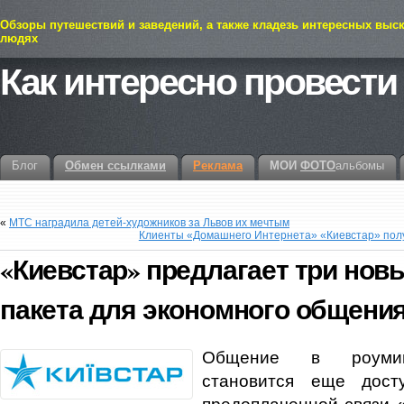
Обзоры путешествий и заведений, а также кладезь интересных выс
людях
Как интересно провести
Блог
Обмен ссылками
Реклама
МОИ
ФОТО
альбомы
«
МТС наградила детей-художников за Львов их мечтым
Клиенты «Домашнего Интернета» «Киевстар» полу
«Киевстар» предлагает три нов
пакета для экономного общения
Общение в роумин
становится еще дост
предоплаченной связи 