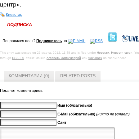
центр».
Киевстар
ПОДПИСКА
Понравился пост?
Подпишитесь
по
This entry was posted on 26 марта, 2012, 11:48 and is filed under
Новости
,
Новости связи
. Yo
through
RSS 2.0
. также можно
оставить комментарий
или
trackback
на своем блоге.
КОММЕНТАРИИ (0)
RELATED POSTS
Пока нет комментариев.
Имя (обязательно)
E-Mail (обязательно)
(никто не узнает)
Сайт