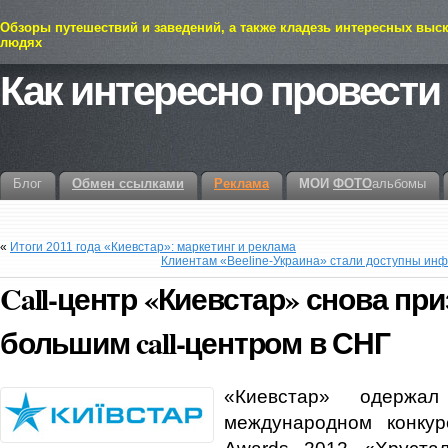
Обзоры путешествий и заведений, а также кладезь интересных выс
людях
Как интересно провести
Блог
Обмен ссылками
Реклама
МОИ
ФОТО
альбомы
«
Итоги 2011 года «Киевстар»: маркетинг и реклама
Клиентам «Beeline-Украина» стали доступны ин
Call-центр «Киевстар» снова пр
большим call-центром в СНГ
«Киевстар» одержа
международном конкур
Awards 2012 «Хруста