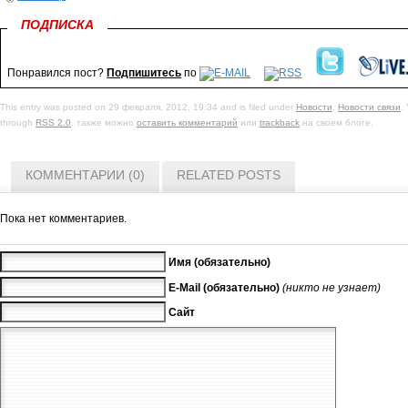
ПОДПИСКА
Понравился пост?
Подпишитесь
по
This entry was posted on 29 февраля, 2012, 19:34 and is filed under
Новости
,
Новости связи
.
through
RSS 2.0
. также можно
оставить комментарий
или
trackback
на своем блоге.
КОММЕНТАРИИ (0)
RELATED POSTS
Пока нет комментариев.
Имя (обязательно)
E-Mail (обязательно)
(никто не узнает)
Сайт