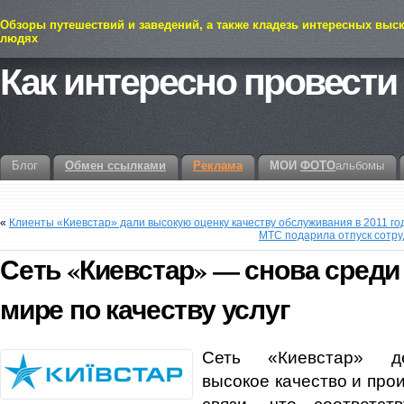
Обзоры путешествий и заведений, а также кладезь интересных выс
людях
Как интересно провести
Блог
Обмен ссылками
Реклама
МОИ
ФОТО
альбомы
«
Клиенты «Киевстар» дали высокую оценку качеству обслуживания в 2011 го
МТС подарила отпуск сотр
Сеть «Киевстар» — снова среди
мире по качеству услуг
Сеть «Киевстар» де
высокое качество и про
связи, что соответст