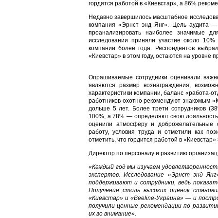
гордятся работой в «Киевстар», а 86% реком
Недавно завершилось масштабное исследова
компания «Эрнст энд Янг». Цель аудита —
проанализировать наиболее значимые дл
исследовании приняли участие около 10% 
компании более года. Респондентов выбра
«Киевстар» в этом году, остаются на уровне 
Опрашиваемые сотрудники оценивали важн
являются размер вознаграждения, возмож
характеристики компании, баланс «работа-от
работников охотно рекомендуют знакомым «К
дольше 5 лет. Более трети сотрудников (3
100%, а 78% — определяют свою лояльность 
оценили атмосферу и доброжелательные от
работу, условия труда и отметили как поз
отметить, что гордится работой в «Киевстар»
Директор по персоналу и развитию организа
«Каждый год мы изучаем удовлетворенност
экспертов. Исследование «Эрнст энд Янг
поддерживают и сотрудники, ведь показат
Получение столь высоких оценок станов
«Киевстар» и «Beeline-Украина» — и пост
получили ценные рекомендации по развити
их во внимание».