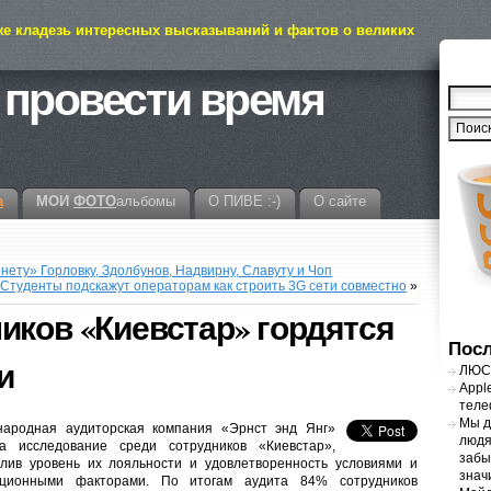
же кладезь интересных высказываний и фактов о великих
 провести время
а
МОИ
ФОТО
альбомы
О ПИВЕ :-)
О сайте
ету» Горловку, Здолбунов, Надвирну, Славуту и Чоп
Студенты подскажут операторам как строить 3G сети совместно
»
иков «Киевстар» гордятся
Посл
и
ЛЮСТ
Appl
теле
Мы д
ародная аудиторская компания «Эрнст энд Янг»
людя
а исследование среди сотрудников «Киевстар»,
забы
лив уровень их лояльности и удовлетворенность условиями и
знач
ационными факторами. По итогам аудита 84% сотрудников