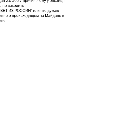
ан 2.0 або 7 причин, чому у опозиції
го не виходить
ВЕТ ИЗ РОССИИ” или что думают
ияне о происходящем на Майдане в
ине