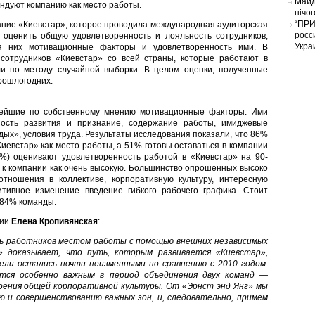
Майд
ендуют компанию как место работы.
нічо
“ПРИ
ние «Киевстар», которое проводила международная аудиторская
росс
 оценить общую удовлетворенность и лояльность сотрудников,
Укра
я них мотивационные факторы и удовлетворенность ими. В
сотрудников «Киевстар» со всей страны, которые работают в
ли по методу случайной выборки. В целом оценки, полученные
прошлогодних.
ейшие по собственному мнению мотивационные факторы. Ими
ность развития и признание, содержание работы, имиджевые
дых», условия труда. Результаты исследования показали, что 86%
иевстар» как место работы, а 51% готовы оставаться в компании
8%) оценивают удовлетворенность работой в «Киевстар» на 90-
к компании как очень высокую. Большинство опрошенных высоко
ношения в коллективе, корпоративную культуру, интересную
итивное изменение введение гибкого рабочего графика. Стоит
 84% команды.
ции
Елена Кропивянская
:
ь работников местом работы с помощью внешних независимых
» доказывает, что путь, которым развивается «Киевстар»,
ели остались почти неизменными по сравнению с 2010 годом.
ится особенно важным в период объединения двух команд —
роения общей корпоративной культуры. От «Эрнст энд Янг» мы
ю и совершенствованию важных зон, и, следовательно, примем