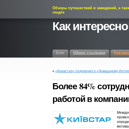
Обзоры путешествий и заведений, а так
людях
Как интересно
Блог
Обмен ссылками
Реклам
«
«Киевстар» подключил к «Домашнему Интерн
Более 84% сотрудн
работой в компани
Междун
провел
опреде
мотив