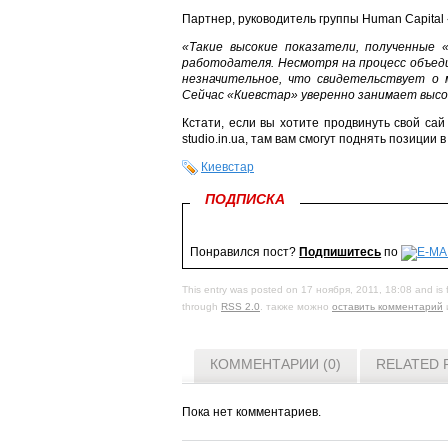
Партнер, руководитель группы Human Capital
«Такие высокие показатели, полученные 
работодателя. Несмотря на процесс объед
незначительное, что свидетельствует о 
Сейчас «Киевстар» уверенно занимает выс
Кстати, если вы хотите продвинуть свой са
studio.in.ua, там вам смогут поднять позиции в
Киевстар
ПОДПИСКА
Понравился пост?
Подпишитесь
по
This entry was posted on 17 ноября, 2011, 18:08 and is 
through
RSS 2.0
. также можно
оставить комментарий
КОММЕНТАРИИ (0)
RELATED 
Пока нет комментариев.