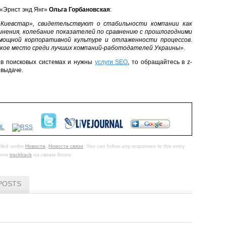
 «Эрнст энд Янг»
Ольга Горбановская
:
«Киевстар», свидетельствуют о стабильности компании как
инения, колебание показателей по сравнению с прошлогодними
мощной корпоративной культуре и отлаженности процессов.
окое место среди лучших компаний-работодателей Украины».
й в поисковых системах и нужны
услуги SEO
, то обращайтесь в z-
 выдаче.
filed under
Новости
,
Новости связи
. You can follow any responses to this entry
или
trackback
на своем блоге.
POSTS