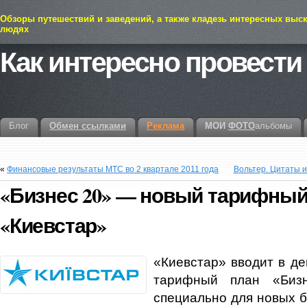
Обзоры путешествий и заведений, а также кладезь интересных выс
людях
Как интересно провести
Блог
Обмен ссылками
Реклама
МОИ
ФОТО
альбомы
«
Финансовые результаты МТС во 2 квартале 2011 года
Вольтер. Цитаты 
«Бизнес 20» — новый тарифный
«Киевстар»
«Киевстар» вводит в д
тарифный план «Бизн
специально для новых б