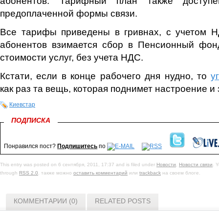
абонентов. Тарифный план также доступ
предоплаченной формы связи.
Все тарифы приведены в гривнах, с учетом Н
абонентов взимается сбор в Пенсионный фон
стоимости услуг, без учета НДС.
Кстати, если в конце рабочего дня нудно, то
у
как раз та вещь, которая поднимет настроение и
Киевстар
ПОДПИСКА
Понравился пост?
Подпишитесь
по
This entry was posted on 6 сентября, 2011, 17:37 and is filed under
Новости
,
Новости связи
. 
through
RSS 2.0
. также можно
оставить комментарий
или
trackback
на своем блоге.
КОММЕНТАРИИ (0)
RELATED POSTS