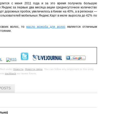
длится с июня 2011 года и за это время получила большую
м Яндекс за первые два месяца акции среднесуточное количество
рт дорожных пробок, увеличилось в Киеве на 40%, а в регионах —
пользователей мобильных Яндекс.Карт в июле выросла до 42% по
 своих волос, то
масло жожоба для волос
является отличным
стоянии.
filed under
Новости
,
Новости связи
. You can follow any responses to this entry
или
trackback
на своем блоге.
POSTS
льно)