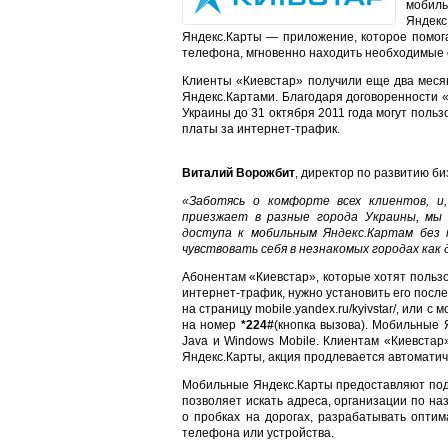
мобил
Яндек
Яндекс.Карты — приложение, которое помог
телефона, мгновенно находить необходимые
Клиенты «Киевстар» получили еще два меся
Яндекс.Картами. Благодаря договоренности 
Украины до 31 октября 2011 года могут поль
платы за интернет-трафик.
Виталий Ворожбит
, директор по развитию б
«Заботясь о комфорте всех клиентов, и,
приезжает в разные города Украины, мы
доступа к мобильным Яндекс.Картам без
чувствовать себя в незнакомых городах как 
Абонентам «Киевстар», которые хотят польз
интернет-трафик, нужно установить его посл
на страницу mobile.yandex.ru/kyivstar/, или с
на номер
*224#
(кнопка вызова).
Мобильные Я
Java и Windows Mobile. Клиентам «Киевста
Яндекс.Карты, акция продлевается автоматич
Мобильные Яндекс.Карты предоставляют под
позволяет искать адреса, организации по н
о пробках на дорогах, разрабатывать опт
телефона или устройства.