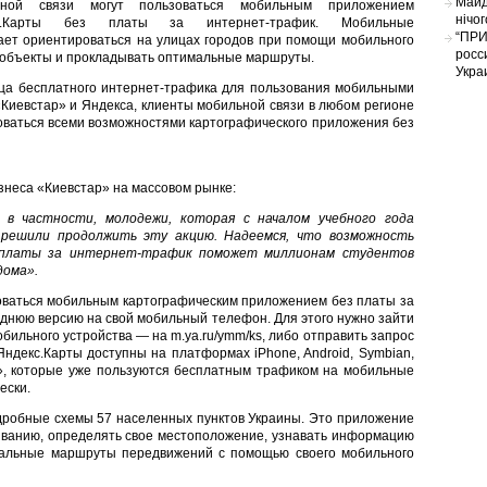
Майд
ьной связи могут пользоваться мобильным приложением
нічо
с.Карты без платы за интернет-трафик. Мобильные
“ПРИ
ает ориентироваться на улицах городов при помощи мобильного
росс
 объекты и прокладывать оптимальные маршруты.
Укра
ца бесплатного интернет-трафика для пользования мобильными
«Киевстар» и Яндекса, клиенты мобильной связи в любом регионе
зоваться всеми возможностями картографического приложения без
изнеса «Киевстар» на массовом рынке:
 в частности, молодежи, которая с началом учебного года
 решили продолжить эту акцию. Надеемся, что возможность
 платы за интернет-трафик поможет миллионам студентов
дома».
оваться мобильным картографическим приложением без платы за
еднюю версию на свой мобильный телефон. Для этого нужно зайти
 мобильного устройства — на m.ya.ru/ymm/ks, либо отправить запрос
ндекс.Карты доступны на платформах iPhone, Android, Symbian,
р», которые уже пользуются бесплатным трафиком на мобильные
ески.
робные схемы 57 населенных пунктов Украины. Это приложение
азванию, определять свое местоположение, узнавать информацию
имальные маршруты передвижений с помощью своего мобильного