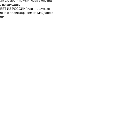
ан 2.0 або 7 причин, чому у опозиції
го не виходить
ВЕТ ИЗ РОССИИ” или что думают
ияне о происходящем на Майдане в
ине