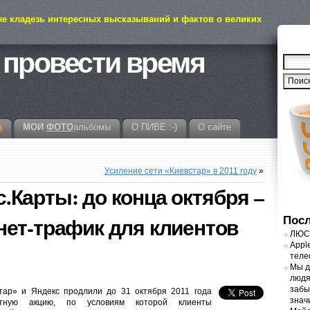
же кладезь интересных высказываний и фактов о великих
 провести время
а
МОИ
ФОТО
альбомы
О ПИВЕ :-)
О сайте
Усиление сети «Киевстар» в 2011 году
»
Карты: до конца октября –
ет-трафик для клиентов
Посл
ЛЮСТ
Appl
теле
Мы д
людя
забы
тар» и Яндекс продлили до 31 октября 2011 года
знач
стную акцию, по условиям которой клиенты