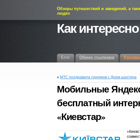
Обзоры путешествий и заведений, а так
людях
Как интересно
Блог
Обмен ссылками
Реклам
«
МТС поздравила горняков с Днем шахтера
Мобильные Яндекс.
бесплатный интерн
«Киевстар»
«Киевс
совме