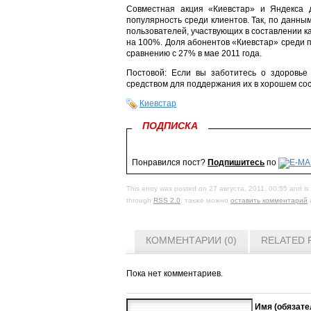
Совместная акция «Киевстар» и Яндекса 
популярность среди клиентов. Так, по данны
пользователей, участвующих в составлении ка
на 100%. Доля абонентов «Киевстар» среди 
сравнению с 27% в мае 2011 года.
Постовой: Если вы заботитесь о здоровье
средством для поддержания их в хорошем со
Киевстар
ПОДПИСКА
Понравился пост?
Подпишитесь
по
This entry was posted on 27 августа, 2011, 00:55 and is 
through
RSS 2.0
. также можно
оставить комментарий
КОММЕНТАРИИ (0)
RELATED 
Пока нет комментариев.
Имя (обязате