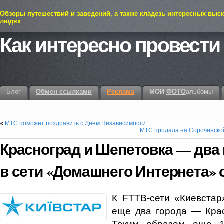
Обзоры путешествий и заведений, а также кладезь интересных выс
людях
Как интересно провести
Блог
Обмен ссылками
Реклама
МОИ
ФОТО
альбомы
«
МТС поможет поздравить с Днем Независимости
МТС продала на Сорочинской
Красноград и Шепетовка — два
в сети «Домашнего Интернета» 
К FTTB-сети «Киевстар
еще два города — Крас
Таким образом еще 15