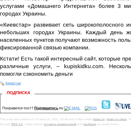
услугами «Домашнего Интернета» более 3 м
городах Украины.
«Киевстар» развивает сеть широкополосного и
небольших городах Украины. Каждый день ж
населенных пунктов получают возможность поль
фиксированной связью компании.
Кстати! Есть такой интересный сайт, которые п
различные услуги, – kupiskidku.com. Нескол
помогли сэкономить деньги
Киевстар
ПОДПИСКА
Понравился пост?
Подпишитесь
по
This entry was posted on 23 августа, 2011, 14:49 and is filed under
Новости
,
Новости связи
. Y
through
RSS 2.0
. также можно
оставить комментарий
или
trackback
на своем блоге.