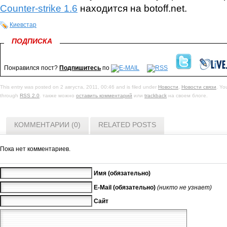
Counter-strike 1.6
находится на botoff.net.
Киевстар
ПОДПИСКА
Понравился пост?
Подпишитесь
по
This entry was posted on 2 августа, 2011, 00:46 and is filed under
Новости
,
Новости связи
. Yo
through
RSS 2.0
. также можно
оставить комментарий
или
trackback
на своем блоге.
КОММЕНТАРИИ (0)
RELATED POSTS
Пока нет комментариев.
Имя (обязательно)
E-Mail (обязательно)
(никто не узнает)
Сайт