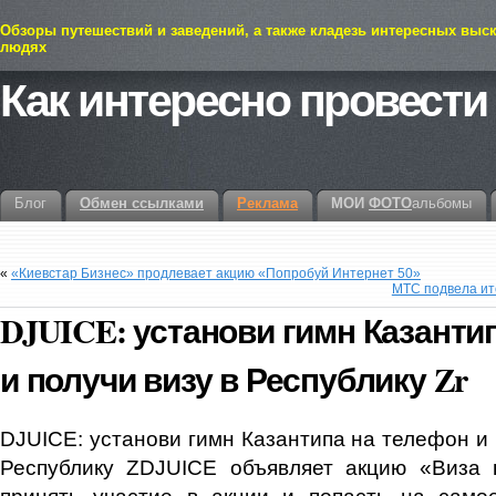
Обзоры путешествий и заведений, а также кладезь интересных выс
людях
Как интересно провести
Блог
Обмен ссылками
Реклама
МОИ
ФОТО
альбомы
«
«Киевстар Бизнес» продлевает акцию «Попробуй Интернет 50»
МТС подвела ит
DJUICE: установи гимн Казанти
и получи визу в Республику Zr
DJUICE: установи гимн Казантипа на телефон и 
Республику ZDJUІCE объявляет акцию «Виза 
принять участие в акции и попасть на само