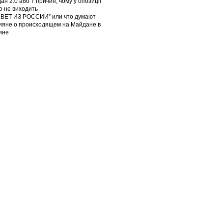
ан 2.0 або 7 причин, чому у опозиції
го не виходить
ВЕТ ИЗ РОССИИ” или что думают
ияне о происходящем на Майдане в
ине