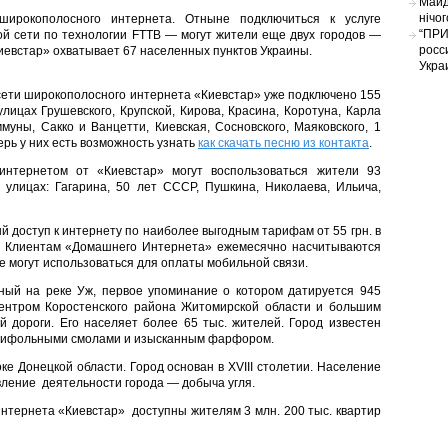
Майд
нічо
широкополосного интернета. Отныне подключиться к услуге
“ПРИ
й сети по технологии FTTB — могут жители еще двух городов —
росс
Киевстар» охватывает 67 населенных пунктов Украины.
Укра
 сети широкополосного интернета «Киевстар» уже подключено 155
лицах Грушевского, Крупской, Кирова, Красина, Коротуна, Карла
уны, Сакко и Ванцетти, Киевская, Сосновского, Маяковского, 1
перь у них есть возможность узнать
как скачать песню из контакта
.
интернетом от «Киевстар» могут воспользоваться жители 93
 улицах: Гагарина, 50 лет СССР, Пушкина, Николаева, Ильича,
 доступ к интернету по наиболее выгодным тарифам от 55 грн. в
и. Клиентам «Домашнего Интернета» ежемесячно насчитываются
е могут использоваться для оплаты мобильной связи.
ый на реке Уж, первое упоминание о котором датируется 945
центром Коростенского района Житомирской области и большим
 дороги. Его населяет более 65 тыс. жителей. Город известен
анифольными смолами и изысканным фарфором.
 Донецкой области. Город основан в ХVIII столетии. Население
вление деятельности города — добыча угля.
интернета «Киевстар» доступны жителям 3 млн. 200 тыс. квартир