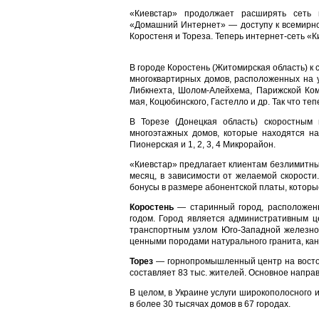
«Киевстар» продолжает расширять сеть 
«Домашний Интернет» — доступу к всемирно
Коростеня и Тореза. Теперь интернет-сеть «
В городе Коростень (Житомирская область) к
многоквартирных домов, расположенных на у
Либкнехта, Шолом-Алейхема, Парижской Комм
мая, Коцюбинского, Гастелло и др. Так что те
В Торезе (Донецкая область) скоростным 
многоэтажных домов, которые находятся на
Пионерская и 1, 2, 3, 4 Микрорайон.
«Киевстар» предлагает клиентам безлимитный
месяц, в зависимости от желаемой скорост
бонусы в размере абонентской платы, которы
Коростень
— старинный город, расположенн
годом. Город является административным 
транспортным узлом Юго-Западной железной
ценными породами натурального гранита, к
Торез
— горнопромышленный центр на востоке
составляет 83 тыс. жителей. Основное напра
В целом, в Украине услуги широкополосного 
в более 30 тысячах домов в 67 городах.