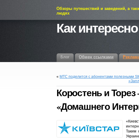
Обзоры путешествий и заведений, а так
людях
Как интересно
Блог
Обмен ссылками
Реклам
«
МТС поделится с абонентами полезными S
«Запл
Коростень и Торез
«Домашнего Интерн
«Киевс
интерн
Таким 
Украин