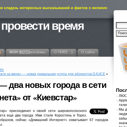
же кладезь интересных высказываний и фактов о великих
 провести время
а
МОИ
ФОТО
альбомы
О ПИВЕ :-)
О сайте
MS
ати за меня» — новая уникальная услуга для абонентов DJUICE
»
 — два новых города в сети
Посл
ета» от «Киевстар»
ЛЮСТ
Appl
теле
Мы д
тар» присоединил к своей сети широкополосного
людя
ета еще два города. Ими стали Коростень и Торез.
забы
образом, сейчас «Домашний Интернет» охватывает 67 городов
знач
ы.