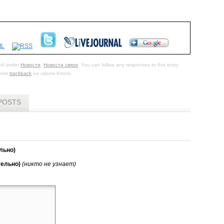
led under
Новости
,
Новости связи
. You can follow any responses to this entry
или
trackback
на своем блоге.
POSTS
льно)
тельно)
(никто не узнает)