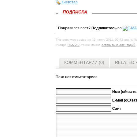
Киевстар
ПОДПИСКА
Понравился пост?
Подпишитесь
по
This entry was posted on 15 июля, 2011, 00:43 and is fi
through
RSS 2.0
. также можно
оставить комментарий
КОММЕНТАРИИ (0)
RELATED 
Пока нет комментариев.
Имя (обязате
E-Mail (обяза
Сайт