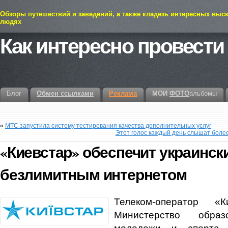
Обзоры путешествий и заведений, а также кладезь интересных выс
людях
Как интересно провести
Блог
Обмен ссылками
Реклама
МОИ
ФОТО
альбомы
«
МТС запустила систему тестирования качества дополнительных услуг
Этот голос каждый день слышат более
«Киевстар» обеспечит украинс
безлимитным интернетом
Телеком-оператор «
Министерство обра
молодежи и спорта 