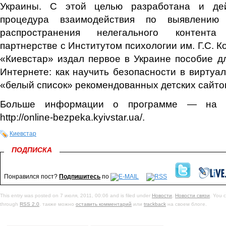
Украины. С этой целью разработана и дей
процедура взаимодействия по выявлению
распространения нелегального контента
партнерстве с Институтом психологии им. Г.С. 
«Киевстар» издал первое в Украине пособие д
Интернете: как научить безопасности в виртуа
«белый список» рекомендованных детских сайто
Больше информации о программе — на т
http://online-bezpeka.kyivstar.ua/.
Киевстар
ПОДПИСКА
Понравился пост?
Подпишитесь
по
This entry was posted on 7 июля, 2011, 00:06 and is filed under
Новости
,
Новости связи
. You c
through
RSS 2.0
. также можно
оставить комментарий
или
trackback
на своем блоге.