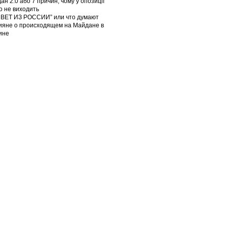
ан 2.0 або 7 причин, чому у опозиції
го не виходить
ВЕТ ИЗ РОССИИ” или что думают
ияне о происходящем на Майдане в
ине