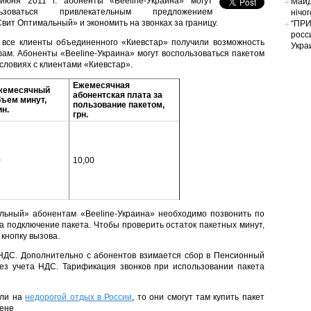
юня 2011 г. абоненты «Beeline-Украина» могут
Майд
льзоваться привлекательным предложением
нічо
вит Оптимальный» и экономить на звонках за границу.
“ПРИ
росс
 все клиенты объединенного «Киевстар» получили возможность
Укра
фам. Абоненты «Beeline-Украина» могут воспользоваться пакетом
ловиях с клиентами «Киевстар».
Ежемесячная
жемесячный
абонентская плата за
бъем минут
,
пользование пакетом,
н.
грн.
0
10,00
льный» абонентам «Beeline-Украина» необходимо позвонить по
а подключение пакета. Чтобы проверить остаток пакетных минут,
 кнопку вызова.
 НДС. Дополнительно с абонентов взимается сбор в Пенсионный
без учета НДС. Тарификация звонков при использовании пакета
али на
недорогой отдых в России
, то они смогут там купить пакет
цене