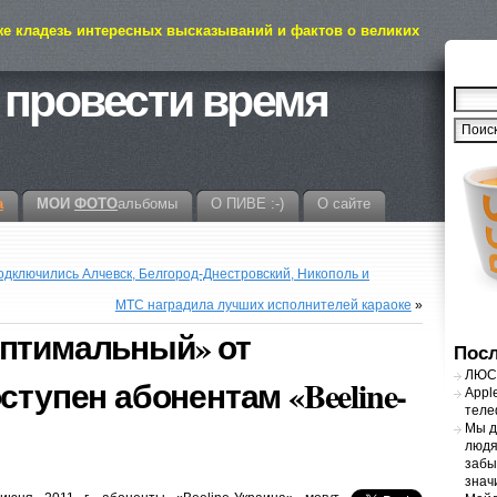
же кладезь интересных высказываний и фактов о великих
 провести время
а
МОИ
ФОТО
альбомы
О ПИВЕ :-)
О сайте
дключились Алчевск, Белгород-Днестровский, Никополь и
МТС наградила лучших исполнителей караоке
»
Оптимальный» от
Посл
ЛЮСТ
ступен абонентам «Beeline-
Appl
теле
Мы д
людя
забы
знач