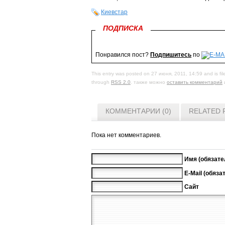
Киевстар
ПОДПИСКА
Понравился пост?
Подпишитесь
по
This entry was posted on 27 июня, 2011, 14:59 and is fi
through
RSS 2.0
. также можно
оставить комментарий
КОММЕНТАРИИ (0)
RELATED 
Пока нет комментариев.
Имя (обязате
E-Mail (обяза
Сайт