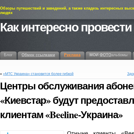
Обзоры путешествий и заведений, а также кладезь интересных выс
людях
Как интересно провести
Блог
Обмен ссылками
Реклама
МОИ
ФОТО
альбомы
«
«МТС Украина» становится более гибкой
Здо
Центры обслуживания абоне
«Киевстар» будут предоставл
клиентам «Beeline-Украина»
Отныне клиенты «Beel