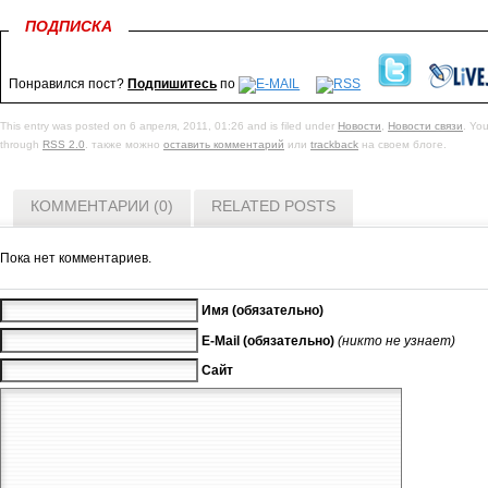
ПОДПИСКА
Понравился пост?
Подпишитесь
по
This entry was posted on 6 апреля, 2011, 01:26 and is filed under
Новости
,
Новости связи
. You
through
RSS 2.0
. также можно
оставить комментарий
или
trackback
на своем блоге.
КОММЕНТАРИИ (0)
RELATED POSTS
Пока нет комментариев.
Имя (обязательно)
E-Mail (обязательно)
(никто не узнает)
Сайт