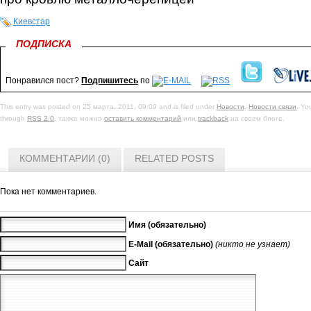
Киевстар
ПОДПИСКА
Понравился пост?
Подпишитесь
по
This entry was posted on 25 марта, 2011, 09:09 and is filed under
Новости
,
Новости связи
. Yo
through
RSS 2.0
. также можно
оставить комментарий
или
trackback
на своем блоге.
КОММЕНТАРИИ (0)
RELATED POSTS
Пока нет комментариев.
Имя (обязательно)
E-Mail (обязательно)
(никто не узнает)
Сайт