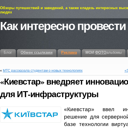
Обзоры путешествий и заведений, а также кладезь интересных выс
людях
Как интересно провести
Блог
Обмен ссылками
Реклама
МОИ
ФОТО
альбомы
«
МТС рассказала студентам о новых технологиях
«
«Киевстар» внедряет инноваци
для ИТ-инфраструктуры
«Киевстар» ввел ин
решение для серверно
базе технологии виртуа