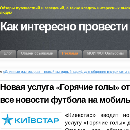
Обзоры путешествий и заведений, а также кладезь интересных выс
людях
Как интересно провести
Блог
Обмен ссылками
Реклама
МОИ
ФОТО
альбомы
«
«Длинные разговоры» – новый выгодный тариф для общения внутри сети 
Новая услуга «Горячие голы» от
все новости футбола на мобил
«Киевстар» вводит но
услугу «Горячие голы» 
Отныне все абонент