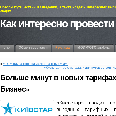
Обзоры путешествий и заведений, а также кладезь интересных выс
людях
Как интересно провести
Блог
Обмен ссылками
Реклама
МОИ
ФОТО
альбомы
«
МТС усилила контроль качества своих услуг
«Киевстар»: рекомендации для путешественник
Больше минут в новых тарифах
Бизнес»
«Киевстар» вводит но
выгодных тарифных п
клиентов, в которой в не