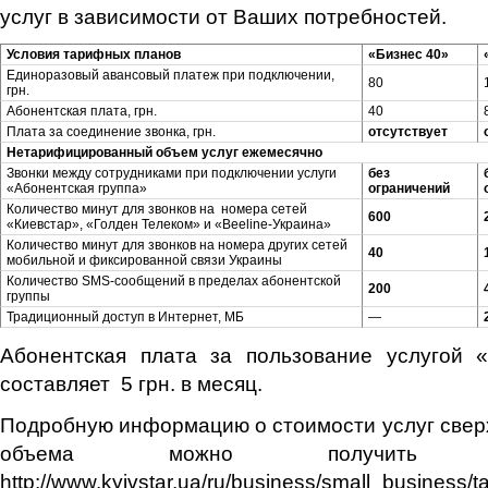
услуг в зависимости от Ваших потребностей.
Условия тарифных планов
«Бизнес 40»
Единоразовый авансовый платеж при подключении,
80
грн.
Абонентская плата, грн.
40
Плата за соединение звонка, грн.
отсутствует
Нетарифицированный объем услуг ежемесячно
Звонки между сотрудниками при подключении услуги
без
«Абонентская группа»
ограничений
Количество минут для звонков на номера сетей
600
«Киевстар», «Голден Телеком» и «Beeline-Украина»
Количество минут для звонков на номера других сетей
40
мобильной и фиксированной связи Украины
Количество SMS-сообщений в пределах абонентской
200
группы
Традиционный доступ в Интернет, МБ
—
Абонентская плата за пользование услугой «
составляет 5 грн. в месяц.
Подробную информацию о стоимости услуг све
объема можно получить 
http://www.kyivstar.ua/ru/business/small_business/t