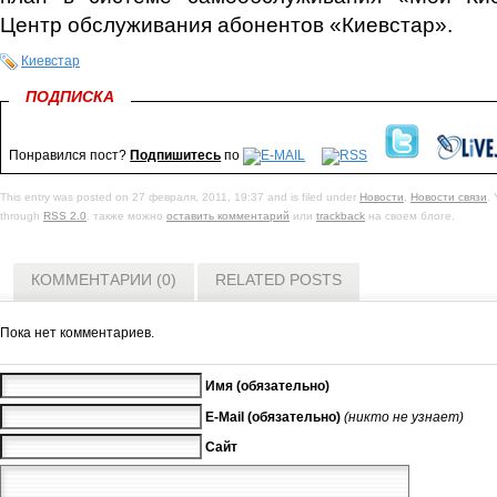
Центр обслуживания абонентов «Киевстар».
Киевстар
ПОДПИСКА
Понравился пост?
Подпишитесь
по
This entry was posted on 27 февраля, 2011, 19:37 and is filed under
Новости
,
Новости связи
.
through
RSS 2.0
. также можно
оставить комментарий
или
trackback
на своем блоге.
КОММЕНТАРИИ (0)
RELATED POSTS
Пока нет комментариев.
Имя (обязательно)
E-Mail (обязательно)
(никто не узнает)
Сайт