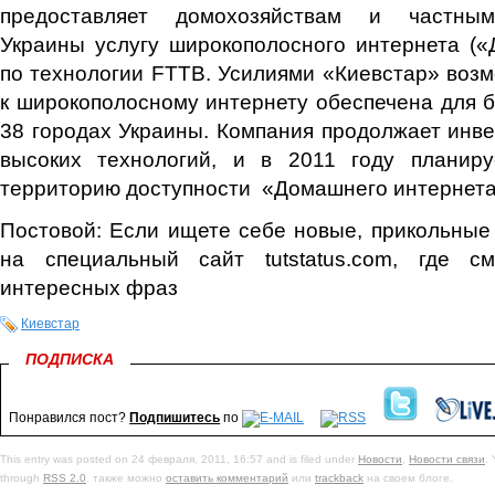
предоставляет домохозяйствам и частным
Украины услугу широкополосного интернета (
по технологии FTTB. Усилиями «Киевстар» воз
к широкополосному интернету обеспечена для б
38 городах Украины. Компания продолжает инве
высоких технологий, и в 2011 году планир
территорию доступности «Домашнего интернета
Постовой: Если ищете себе новые, прикольны
на специальный сайт tutstatus.com, где с
интересных фраз
Киевстар
ПОДПИСКА
Понравился пост?
Подпишитесь
по
This entry was posted on 24 февраля, 2011, 16:57 and is filed under
Новости
,
Новости связи
.
through
RSS 2.0
. также можно
оставить комментарий
или
trackback
на своем блоге.