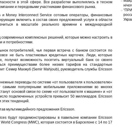
Майд
асности в этой сфере. Все разработки выполнялись в тесном
нічо
компании и передовыми участниками финансового рынка.
“ПРИ
росс
s и Money Interconnect Service сотовые операторы, финансовые
Укра
нирующие включить в состав своих предложений услуги в области
лючиться в масштабе реального времени к международной
яд современных комплексных решений, которые можно настроить в
и и потребностями.
нок потребителей, чья первая встреча с банком состоится по
овсе не быть пластиковых кредитных карточек. Люди, которые
х, получат возможность посетить виртуальный банк со своего
ться преимуществами более низких тарифов на стандартные
орит Семир Махжуб (Semir Mahjoub), руководитель службы Ericsson
енежные переводы по системе «от пользователя к пользователю»
ут самыми популярными мобильными приложениями во многих
станут основой связи по схеме «от пользователя к машине» и «от
число подключенных устройств превысит 50 миллиардов. Ericsson
и этих тенденций.
став мультимедийного предложения Ericsson.
ices будут продемонстрированы в павильоне компании Ericsson
le World Congress (MWC), которая состоится в Барселоне с 14 по 17