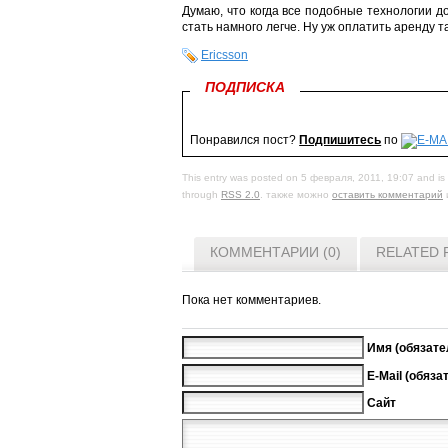
Думаю, что когда все подобные технологии д
стать намного легче. Ну уж оплатить аренду та
Ericsson
ПОДПИСКА
Понравился пост?
Подпишитесь
по
This entry was posted on 5 февраля, 2011, 19:07 and is 
through
RSS 2.0
. также можно
оставить комментарий
КОММЕНТАРИИ (0)
RELATED 
Пока нет комментариев.
Имя (обязате
E-Mail (обяза
Сайт