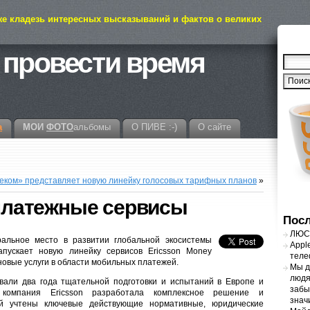
же кладезь интересных высказываний и фактов о великих
 провести время
а
МОИ
ФОТО
альбомы
О ПИВЕ :-)
О сайте
ком» представляет новую линейку голосовых тарифных планов
»
т платежные сервисы
Посл
ЛЮСТ
ральное место в развитии глобальной экосистемы
Appl
апускает новую линейку сервисов Ericsson Money
теле
новые услуги в области мобильных платежей.
Мы д
людя
вали два года тщательной подготовки и испытаний в Европе и
забы
компания Ericsson разработала комплексное решение и
знач
ой учтены ключевые действующие нормативные, юридические