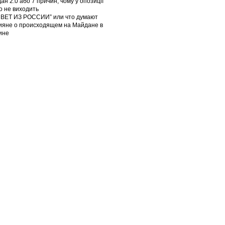
ан 2.0 або 7 причин, чому у опозиції
го не виходить
ВЕТ ИЗ РОССИИ” или что думают
ияне о происходящем на Майдане в
ине