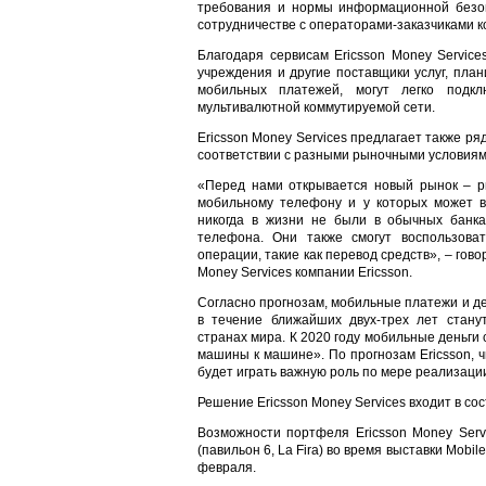
требования и нормы информационной безоп
сотрудничестве с операторами-заказчиками 
Благодаря сервисам Ericsson Money Service
учреждения и другие поставщики услуг, пла
мобильных платежей, могут легко подк
мультивалютной коммутируемой сети.
Ericsson Money Services предлагает также р
соответствии с разными рыночными условиям
«Перед нами открывается новый рынок – ры
мобильному телефону и у которых может в
никогда в жизни не были в обычных банка
телефона. Они также смогут воспользова
операции, такие как перевод средств», – гов
Money Services компании Ericsson.
Согласно прогнозам, мобильные платежи и д
в течение ближайших двух-трех лет стан
странах мира. К 2020 году мобильные деньги 
машины к машине». По прогнозам Ericsson, 
будет играть важную роль по мере реализаци
Решение Ericsson Money Services входит в со
Возможности портфеля Ericsson Money Serv
(павильон 6, La Fira) во время выставки Mobi
февраля.