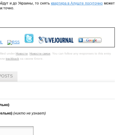
ойдут и до Украины, то снять
квартира в Алуште посуточно
может
к точно.
filed under
Новости
,
Новости связи
. You can follow any responses to this entry
или
trackback
на своем блоге.
POSTS
льно)
тельно)
(никто не узнает)