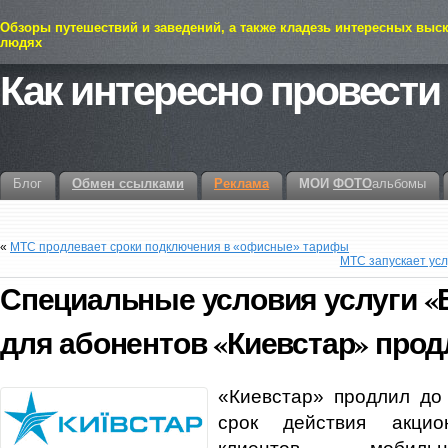
Обзоры путешествий и заведений, а также кладезь интересных выс
людях
Как интересно провести
Блог
Обмен ссылками
Реклама
МОИ
ФОТО
альбомы
«
МТС продлевает сроки подключения в «офисные» тарифы
МТС запускает усл
Специальные условия услуги «
для абонентов «Киевстар» прод
«Киевстар» продлил до
срок действия акци
клиентов мобильн