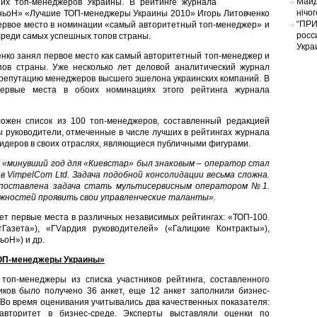
Майд
их топ-менеджеров Украины. В рейтинге журнала
нічо
ьоН» «Лучшие ТОП-менеджеры Украины 2010» Игорь Литовченко
“ПРИ
ервое место в номинации «самый авторитетный топ-менеджер» и
росс
среди самых успешных топов страны.
Укра
ченко занял первое место как самый авторитетный топ-менеджер и
пов страны. Уже несколько лет деловой аналитический журнал
епутацию менеджеров высшего эшелона украинских компаний. В
ервые места в обоих номинациях этого рейтинга журнала
ложен список из 100 топ-менеджеров, составленный редакцией
 руководители, отмеченные в числе лучших в рейтингах журнала
-лидеров в своих отраслях, являющиеся публичными фигурами.
,
«
минувший год для
«
Киевстар
»
был знаковым – оператор стал
в VimpelCom Ltd. Задача подобной консолидации весьма сложна.
 поставлена задача стать мультисервисным оператором №1.
ожностей проявить свои управленческие таланты
».
т первые места в различных независимых рейтингах: «ТОП-100.
азета»), «ГVардия руководителей» («Галицкие Контракты»),
оН») и др.
ТОП-менеджеры Украины»
топ-менеджеры из списка участников рейтинга, составленного
иков было получено 36 анкет, еще 12 анкет заполнили бизнес-
 Во время оценивания учитывались два качественных показателя:
вторитет в бизнес-среде. Эксперты выставляли оценки по