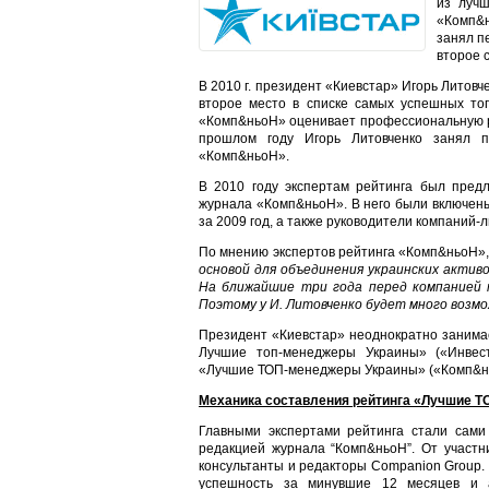
из лучш
«Комп&н
занял п
второе 
В 2010 г. президент «Киевстар» Игорь Литов
второе место в списке самых успешных то
«Комп&ньоН» оценивает профессиональную р
прошлом году Игорь Литовченко занял п
«Комп&ньоН».
В 2010 году экспертам рейтинга был пред
журнала «Комп&ньоН». В него были включены
за 2009 год, а также руководители компаний
По мнению экспертов рейтинга «Комп&ньоН»
основой для объединения украинских активо
На ближайшие три года перед компанией
Поэтому у И.
Литовченко будет много возм
Президент «Киевстар» неоднократно занимае
Лучшие топ-менеджеры Украины» («ИнвестГ
«Лучшие ТОП-менеджеры Украины» («Комп&нь
Механика составления рейтинга «Лучшие 
Главными экспертами рейтинга стали сами 
редакцией журнала “Комп&ньоН”. От участн
консультанты и редакторы Companion Group.
успешность за минувшие 12 месяцев и а