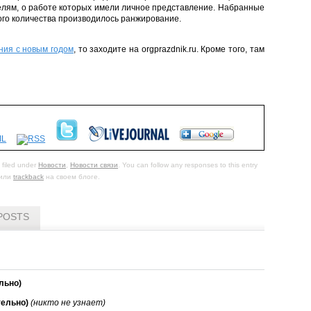
елям, о работе которых имели личное представление. Набранные
ого количества производилось ранжирование.
ния с новым годом
, то заходите на orgprazdnik.ru. Кроме того, там
 filed under
Новости
,
Новости связи
. You can follow any responses to this entry
или
trackback
на своем блоге.
POSTS
льно)
тельно)
(никто не узнает)