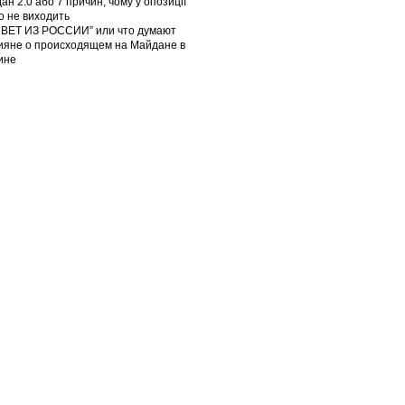
ан 2.0 або 7 причин, чому у опозиції
го не виходить
ВЕТ ИЗ РОССИИ” или что думают
ияне о происходящем на Майдане в
ине