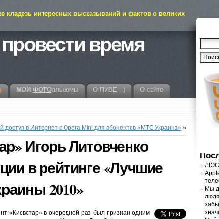
же кладезь интересных высказываний и фактов о великих
 провести время
а
МОИ
ФОТО
альбомы
О ПИВЕ :-)
О сайте
 доступ в Интернет с Opera Mini для абонентов «МТС Украина»
»
ар» Игорь Литовченко
Посл
ции в рейтинге «Лучшие
ЛЮСТ
Appl
теле
раины 2010»
Мы д
людя
забы
знач
нт «Киевстар» в очередной раз был признан одним