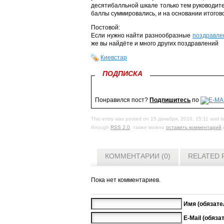
десятибалльной шкале только тем руководит
баллы суммировались, и на основании итогов
Постовой:
Если нужно найти разнообразные
поздравле
же вы найдёте и много других поздравлений
Киевстар
ПОДПИСКА
Понравился пост?
Подпишитесь
по
This entry was posted on 15 декабря, 2010, 15:11 and is
through
RSS 2.0
. также можно
оставить комментарий
КОММЕНТАРИИ (0)
RELATED 
Пока нет комментариев.
Имя (обязате
E-Mail (обяза