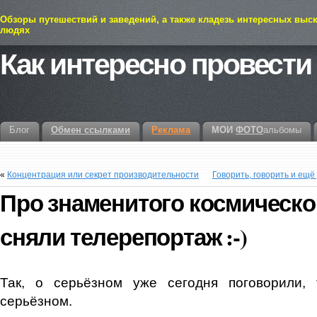
Обзоры путешествий и заведений, а также кладезь интересных выс
людях
Как интересно провести
Блог
Обмен ссылками
Реклама
МОИ
ФОТО
альбомы
«
Концентрация или секрет производительности
Говорить, говорить и ещё
Про знаменитого космическо
сняли телерепортаж :-)
Так, о серьёзном уже сегодня поговорили,
серьёзном.