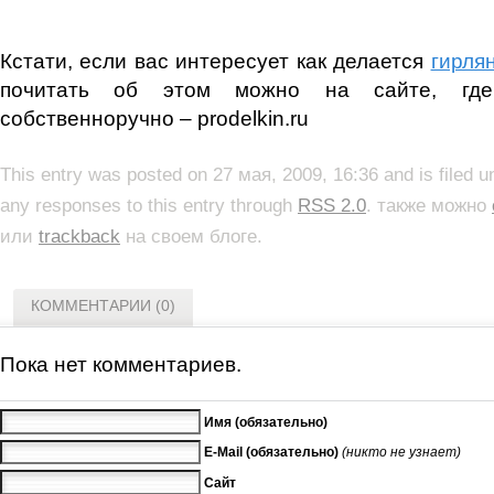
Кстати, если вас интересует как делается
гирля
почитать об этом можно на сайте, где
собственноручно – prodelkin.ru
This entry was posted on 27 мая, 2009, 16:36 and is filed 
any responses to this entry through
RSS 2.0
. также можно
или
trackback
на своем блоге.
КОММЕНТАРИИ (0)
Пока нет комментариев.
Имя (обязательно)
E-Mail (обязательно)
(никто не узнает)
Сайт