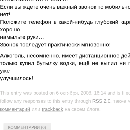
Если вы ждете очень важный звонок по мобильном
нет!
Положите телефон в какой-нибудь глубокий карм
хорошо
намыльте руки…
Звонок последует практически мгновенно!
Алкоголь, несомненно, имеет дистанционное дей
только купил бутылку водки, ещё не выпил ни 
уже
улучшилось!
This entry was posted on 6 октября, 2008, 16:14 and is fil
follow any responses to this entry through
RSS 2.0
. также
комментарий
или
trackback
на своем блоге.
КОММЕНТАРИИ (0)