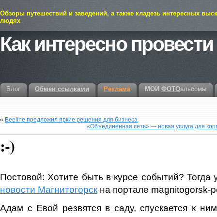
Обзоры путешествий и заведений, а также кладезь интересных выс
людях
Как интересно провести
Блог
Обмен ссылками
Реклама
МОИ
ФОТО
альбомы
«
Beeline предложил яркие решения для бизнеса
«Объединенная сеть» — новая услуга для ко
:-)
Постовой: Хотите быть в курсе событий? Тогда 
новости Магнитогорск
на портале magnitogorsk-po
Адам с Евой резвятся в саду, спускается к ним