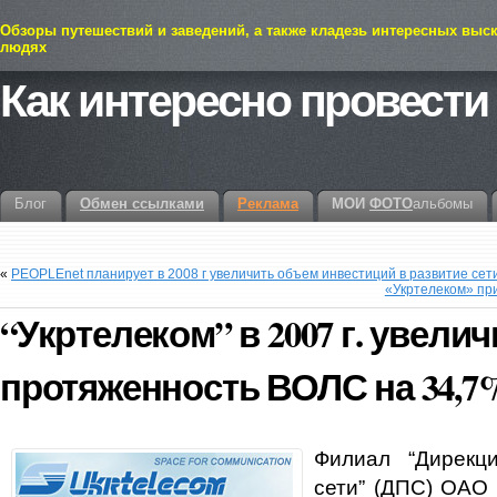
Обзоры путешествий и заведений, а также кладезь интересных выс
людях
Как интересно провести
Блог
Обмен ссылками
Реклама
МОИ
ФОТО
альбомы
«
PEOPLEnet планирует в 2008 г увеличить объем инвестиций в развитие сет
«Укртелеком» при
“Укртелеком” в 2007 г. увели
протяженность ВОЛС на 34,7
Филиал “Дирекц
сети” (ДПС) ОАО 