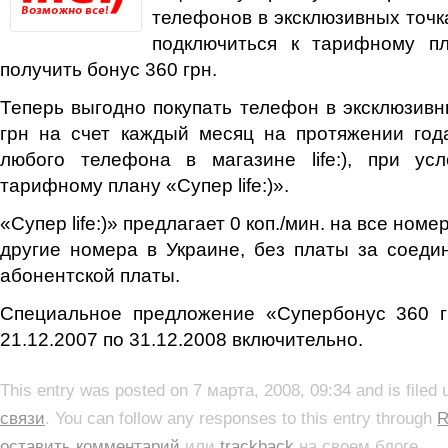
телефонов в эксклюзивных точках
подключиться к тарифному пла
получить бонус 360 грн.
Теперь выгодно покупать телефон в эксклюзивных
грн на счет каждый месяц на протяжении год
любого телефона в магазине life:), при ус
тарифному плану «Супер life:)».
«Супер life:)» предлагает 0 коп./мин. на все номера
другие номера в Украине, без платы за соед
абонентской платы.
Специальное предложение «Супербонус 360 г
21.12.2007 по 31.12.2008 включительно.
This entry was posted on 7 марта, 2008, 09:34 and is filed
связи
. You can follow any responses to this entry through
R
оставить комментарий
или
trackback
на своем блоге.