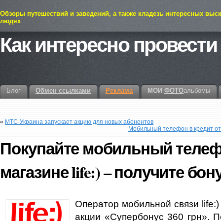
Обзоры путешествий и заведений, а также кладезь интересных выс
людях
Как интересно провести
Блог
Обмен ссылками
Реклама
МОИ
ФОТО
альбомы
«
МТС-Украина запускает акцию для новых абонентов
Мобильный телефон в кредит от l
Покупайте мобильный телеф
магазине life:) – получите бону
Оператор мобильной связи life:)
акции «Супербонус 360 грн». 